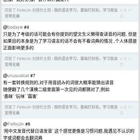
回复了 FeifeiJin 创建的主题
我的语言学习，基础打好后，学习就会
4 月 17
›
日
变得无痛
@
bodayw
#4
只是为了考级的话可能会有你提到的望文生义懒得查读音的问题, 但是
如果目的本身是为了学习语言的话不会有不看词典的情况 ,个人体感是
正面影响更多的
回复了 FeifeiJin 创建的主题
我的语言学习，基础打好后，学习就会
4 月 17
›
日
变得无痛
@
unusualcat
#7
有一套转换规则的,对于用音読み的词很大概率能猜出读音
随便翻了几个漢検二級里面第一次见的词都猜对了,例如
‘愚昧’ ‘玩味’ ’霜害’
回复了 FeifeiJin 创建的主题
我的语言学习，基础打好后，学习就会
4 月 17
›
日
变得无痛
@
FeifeiJin
#8
‘用中文发音代替日语发音’ 这个感觉更像是习惯问题,我遇见不认识的
字或词都会去翻词典