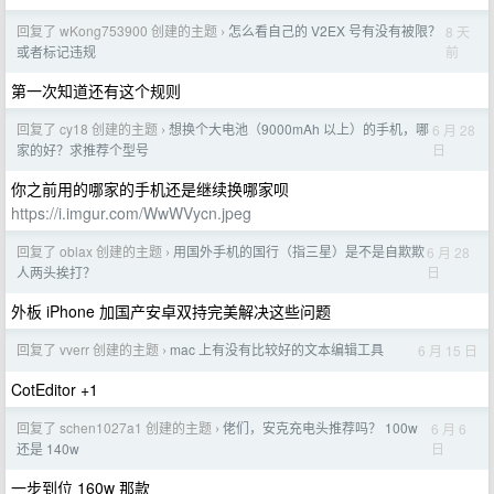
回复了 wKong753900 创建的主题
怎么看自己的 V2EX 号有没有被限？
8 天
›
前
或者标记违规
第一次知道还有这个规则
回复了 cy18 创建的主题
想换个大电池（9000mAh 以上）的手机，哪
6 月 28
›
日
家的好？求推荐个型号
你之前用的哪家的手机还是继续换哪家呗
https://i.imgur.com/WwWVycn.jpeg
回复了 oblax 创建的主题
用国外手机的国行（指三星）是不是自欺欺
6 月 28
›
日
人两头挨打？
外板 iPhone 加国产安卓双持完美解决这些问题
回复了 vverr 创建的主题
mac 上有没有比较好的文本编辑工具
6 月 15 日
›
CotEditor +1
回复了 schen1027a1 创建的主题
佬们，安克充电头推荐吗？ 100w
6 月 6
›
日
还是 140w
一步到位 160w 那款