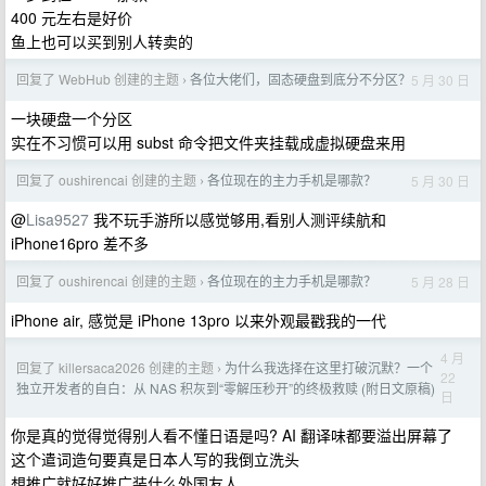
400 元左右是好价
鱼上也可以买到别人转卖的
回复了 WebHub 创建的主题
各位大佬们，固态硬盘到底分不分区？
5 月 30 日
›
一块硬盘一个分区
实在不习惯可以用 subst 命令把文件夹挂载成虚拟硬盘来用
回复了 oushirencai 创建的主题
各位现在的主力手机是哪款？
5 月 30 日
›
@
Lisa9527
我不玩手游所以感觉够用,看别人测评续航和
iPhone16pro 差不多
回复了 oushirencai 创建的主题
各位现在的主力手机是哪款？
5 月 28 日
›
iPhone air, 感觉是 iPhone 13pro 以来外观最戳我的一代
4 月
回复了 killersaca2026 创建的主题
为什么我选择在这里打破沉默？一个
›
22
独立开发者的自白：从 NAS 积灰到“零解压秒开”的终极救赎 (附日文原稿)
日
你是真的觉得觉得别人看不懂日语是吗? AI 翻译味都要溢出屏幕了
这个遣词造句要真是日本人写的我倒立洗头
想推广就好好推广装什么外国友人