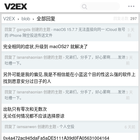
V2EX
blob
全部回复
回复总数
297
›
›
回复了 gangsta 创建的主题
macOS 15.7.7 无法直接向同一 iCloud 账号
3 天
›
前
的 iPhone 隔空投送传送文件
完全相同的症状,升级到 macOS27 就解决了
回复了 lananshaonian 创建的主题
兄弟们，分手了，好心累啊……发泄
3 天
›
前
吐槽一下。
另外可能是我的偏见,我是不相信能在小蓝这个目的性这么强的软件上
找到愿意安分过日子的人
回复了 lananshaonian 创建的主题
兄弟们，分手了，好心累啊……发泄
3 天
›
前
吐槽一下。
出轨只有零次和无数次
无论任何情况都不应该选择原谅
回复了 iamsanwen 创建的主题
个人空投
6 天前
›
0x4a472ac945daFa5aDE5111A39d0FA05631004164