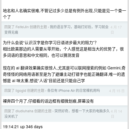
地名和人名确实很难,不管记过多少总是有例外出现,只能是见一个查一
个了
回复了 FeifeiJin 创建的主题
我的语言学习，基础打好后，学习就会
4 月 17
›
日
变得无痛
为什么会说“认识汉字是你学习日语进步最大的阻力”？
相比欧美那边的人需要从零开始，个人感觉这是相当大的优势了，很
多词语的意思和中文相同，也可以猜测发音
现在的 ai 翻译效果确实很惊人,尤其是可以联网搜索的例如 Gemini,奇
奇怪怪的网络用语甚至是为了避嫌主动打错字也能正确翻译,唯一的遗
憾是 ai 味太重,想说“人话”目前还是只能自己学
回复了 ligogid 创建的主题
各位有 iPhone Air 的日常裸机用吗
4 月 15 日
›
裸奔四个月了,仔细看的话边框有细微划痕,屏幕没有
回复了 diudiuhaha 创建的主题
突然好奇，想看一下大家的电脑多久
4 月 14
›
日
没关机了
19:14:21 up 346 days