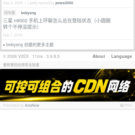
Sep 3, 2020 • Lastly replied by
jones2000
问与答
•
bobyang
三星 n9002 手机上环聊怎么总在登陆状态（小圆圈
转个不停没提示）
Feb 7, 2015
bobyang 创建的更多主题
»
© 2026 V2EX · 11ms · 3.9.8.5
About
·
Language
重新掌控应用安全加速
Promoted by
AxisNow
PRO