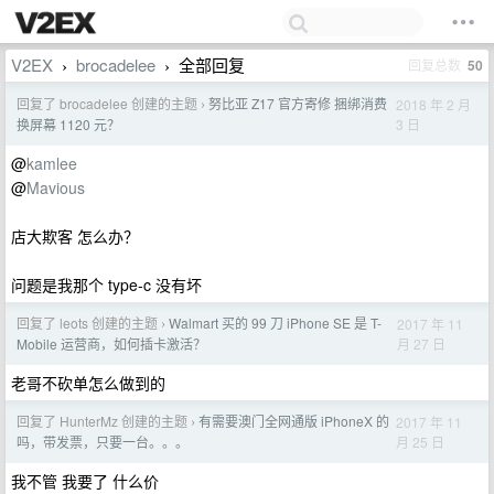
V2EX
brocadelee
全部回复
回复总数
50
›
›
回复了 brocadelee 创建的主题
努比亚 Z17 官方寄修 捆绑消费
2018 年 2 月
›
3 日
换屏幕 1120 元？
@
kamlee
@
Mavious
店大欺客 怎么办？
问题是我那个 type-c 没有坏
回复了 leots 创建的主题
Walmart 买的 99 刀 iPhone SE 是 T-
2017 年 11
›
月 27 日
Mobile 运营商，如何插卡激活？
老哥不砍单怎么做到的
回复了 HunterMz 创建的主题
有需要澳门全网通版 iPhoneX 的
2017 年 11
›
月 25 日
吗，带发票，只要一台。。。
我不管 我要了 什么价