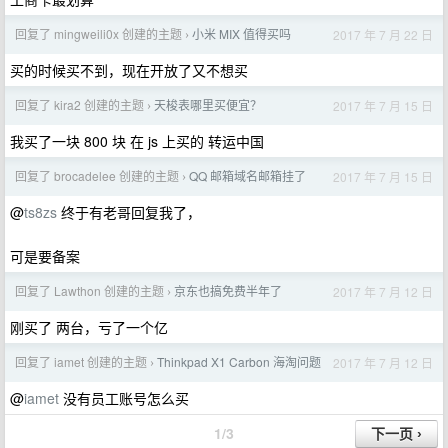
回复了 mingweili0x 创建的主题
小米 MIX 值得买吗
2017 年 7 月 22 日
›
买的时候买不到，现在开放了又不想买
回复了 kira2 创建的主题
天梭表哪里买便宜？
2017 年 7 月 15 日
›
我买了一块 800 块 在 js 上买的 转运中国
回复了 brocadelee 创建的主题
QQ 邮箱域名邮箱挂了
2017 年 7 月 15 日
›
@
ts8zs
终于有老哥回复我了，
可是要备案
回复了 Lawthon 创建的主题
京东也搞免费半年了
2017 年 7 月 12 日
›
刚买了 两台，亏了一个亿
回复了 iamet 创建的主题
Thinkpad X1 Carbon 海淘问题
2017 年 7 月 12 日
›
@
iamet
没有员工账号怎么买
1/3