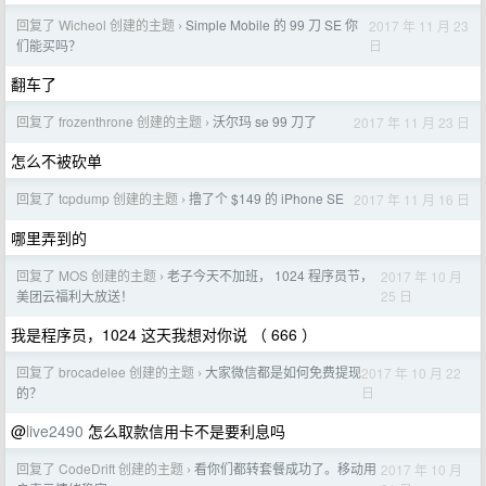
回复了 Wicheol 创建的主题
Simple Mobile 的 99 刀 SE 你
2017 年 11 月 23
›
日
们能买吗？
翻车了
回复了 frozenthrone 创建的主题
沃尔玛 se 99 刀了
2017 年 11 月 23 日
›
怎么不被砍单
回复了 tcpdump 创建的主题
撸了个 $149 的 iPhone SE
2017 年 11 月 16 日
›
哪里弄到的
回复了 MOS 创建的主题
老子今天不加班， 1024 程序员节，
2017 年 10 月
›
25 日
美团云福利大放送！
我是程序员，1024 这天我想对你说 （ 666 ）
回复了 brocadelee 创建的主题
大家微信都是如何免费提现
2017 年 10 月 22
›
日
的？
@
live2490
怎么取款信用卡不是要利息吗
回复了 CodeDrift 创建的主题
看你们都转套餐成功了。移动用
2017 年 10 月
›