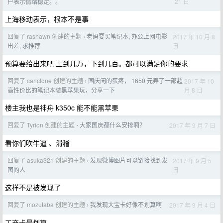
21 日
户表示情绪稳定。。
上海移动表示，根本不是事
回复了 rashawn 创建的主题
老妈要买笔记本, 办公上网电影
2017 年 10 月 8
›
日
出差, 求推荐
预算要给出来吧 上到几万，下到几百。都可以满足你的要求
回复了 carlclone 创建的主题
国庆闲的蛋疼， 1650 元弄了一部超
2017 年 10
›
月 8 日
高性价比的笔记本装黑苹果玩，分享一下
楼主我也是神舟 k350c 能不能黑苹果
回复了 Tyrion 创建的主题
大家国庆都什么安排啊？
2017 年 9 月 7 日
›
看你们吹牛逼 、滑稽
回复了 asuka321 创建的主题
发现微博图片可以链接找到发
2017 年 9 月 5
›
日
图的人
这样不是被发现了
回复了 mozutaba 创建的主题
我发现大宝卡好像不划算啊
2017 年 9 月 4 日
›
工商卡最划算