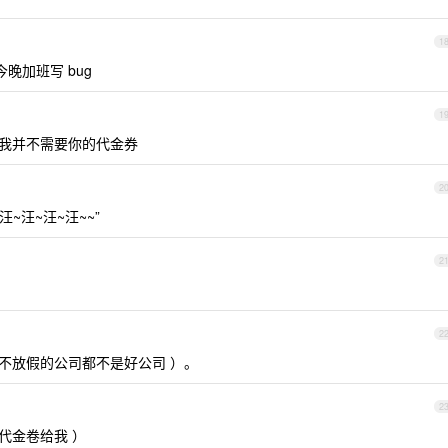
1
晚加班写 bug
1
： 我并不需要你的代金券
2
~汪~汪~汪~~”
2
2
 不放假的公司都不是好公司 ）。
2
 代金卷给我 ）