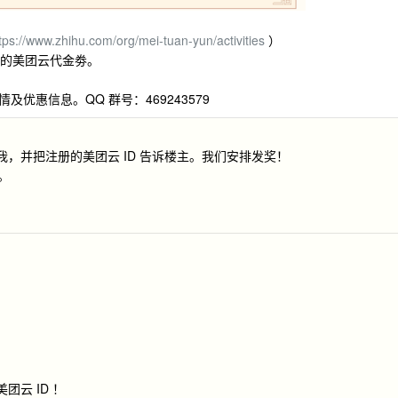
tps://www.zhihu.com/org/mei-tuan-yun/activities
）
 元的美团云代金劵。
优惠信息。QQ 群号：469243579
 我，并把注册的美团云 ID 告诉楼主。我们安排发奖！
。
团云 ID ！