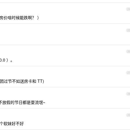
2
 房价啥时候能跌啊？ ）
2
2
.0 ）。
2
团过节不如送房卡和 TT)
2
，不放假的节日都是耍流氓~
2
送个软妹好不好