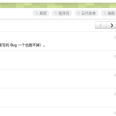
美团
程序员
云代金劵
抽取
❮
❯
该写的 Bug 一个也跑不掉）。