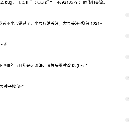
bug，可以加群（ QQ 群号：469243579 ）跟我们交流。
1
或者不小心错过了，小号取消关注，大号关注~稳保 1024~
1
✌️
1
不放假的节日都是耍流氓，嗯埋头继续改 bug 去了
1
要种子找我~”
1
1