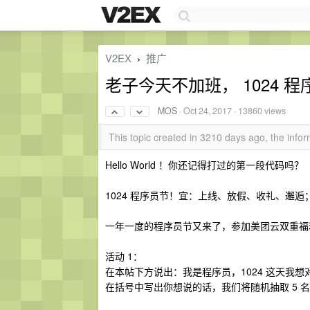
V2EX
推广
›
老子今天不加班， 1024
MOS
·
Oct 24, 2017
· 13860 views
This topic created in 3210 days ago, the inf
Hello World ！你还记得打过的第一段代码吗？
1024 程序员节！宜：上线、放假、收礼、邂逅
一年一度的程序员节又来了，参加美团云双重福
活动 1：
在本帖下方说出：我是程序员，1024 这天我想对你
在括号中写出你想说的话，我们将随机抽取 5 名幸