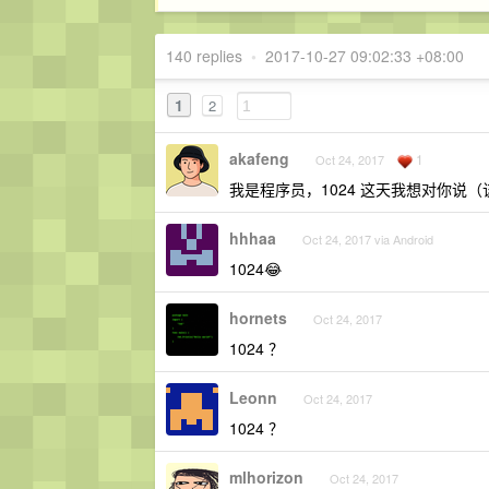
140 replies
•
2017-10-27 09:02:33 +08:00
1
2
akafeng
1
Oct 24, 2017
我是程序员，1024 这天我想对你说（
hhhaa
Oct 24, 2017 via Android
1024😂
hornets
Oct 24, 2017
1024 ？
Leonn
Oct 24, 2017
1024 ？
mlhorizon
Oct 24, 2017