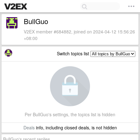
BullGuo
V2EX member #684882, joined on 2024-04-12 15:56:26
+08:00
Switch topics list
Per BullGuo's settings, the topics list is hidden
Deals
info, including closed deals, is not hidden
BullGuo's recent replies