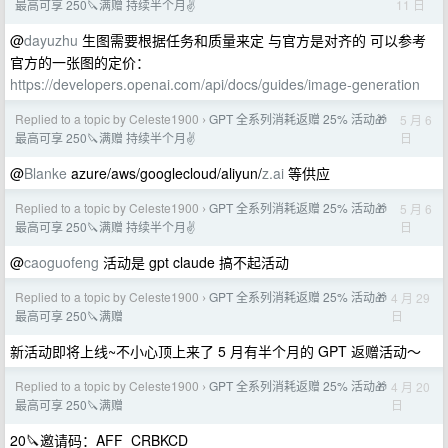
11 日
最高可享 250🔪满赠 持续半个月✌️
@
dayuzhu
生图需要根据任务和质量来定 与官方是对齐的 可以参考
官方的一张图的定价：
https://developers.openai.com/api/docs/guides/image-generation
Replied to a topic by Celeste1900
GPT 全系列消耗返赠 25% 活动🎁
5 月 6
›
日
最高可享 250🔪满赠 持续半个月✌️
@
Blanke
azure/aws/googlecloud/aliyun/
z.ai
等供应
Replied to a topic by Celeste1900
GPT 全系列消耗返赠 25% 活动🎁
5 月 6
›
日
最高可享 250🔪满赠 持续半个月✌️
@
caoguofeng
活动是 gpt claude 搞不起活动
Replied to a topic by Celeste1900
GPT 全系列消耗返赠 25% 活动🎁
4 月 29
›
日
最高可享 250🔪满赠
新活动即将上线~不小心顶上来了 5 月有半个月的 GPT 返赠活动～
Replied to a topic by Celeste1900
GPT 全系列消耗返赠 25% 活动🎁
4 月 20
›
日
最高可享 250🔪满赠
20🔪邀请码：AFF_CRBKCD