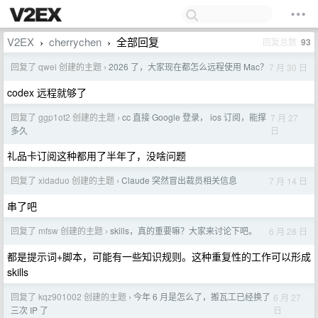
V2EX
cherrychen
全部回复
回复总数
93
›
›
回复了 qwei 创建的主题
2026 了，大家现在都怎么远程使用 Mac？
7 月 30 日
›
codex 远程就够了
回复了 ggp1ot2 创建的主题
cc 直接 Google 登录， ios 订阅，能撑
7 月 27
›
日
多久
礼品卡订阅这种都用了半年了，没啥问题
回复了 xidaduo 创建的主题
Claude 突然冒出裁员相关信息
7 月 14 日
›
串了吧
回复了 mfsw 创建的主题
skills，真的重要嘛？大家来讨论下吧。
6 月 28 日
›
都是提示词+脚本，可能有一些知识规则。这种重复性的工作可以形成
skills
回复了 kqz901002 创建的主题
今年 6 月是怎么了，搬瓦工已经换了
6 月 27
›
日
三次 IP 了