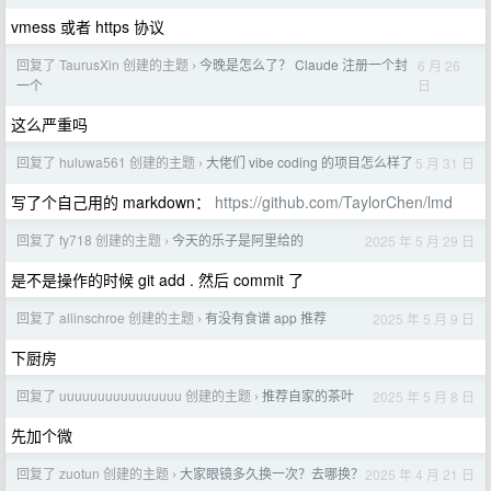
vmess 或者 https 协议
回复了 TaurusXin 创建的主题
今晚是怎么了？ Claude 注册一个封
6 月 26
›
日
一个
这么严重吗
回复了 huluwa561 创建的主题
大佬们 vibe coding 的项目怎么样了
5 月 31 日
›
写了个自己用的 markdown：
https://github.com/TaylorChen/lmd
回复了 fy718 创建的主题
今天的乐子是阿里给的
2025 年 5 月 29 日
›
是不是操作的时候 git add . 然后 commit 了
回复了 allinschroe 创建的主题
有没有食谱 app 推荐
2025 年 5 月 9 日
›
下厨房
回复了 uuuuuuuuuuuuuuuu 创建的主题
推荐自家的茶叶
2025 年 5 月 8 日
›
先加个微
回复了 zuotun 创建的主题
大家眼镜多久换一次？去哪换？
2025 年 4 月 21 日
›