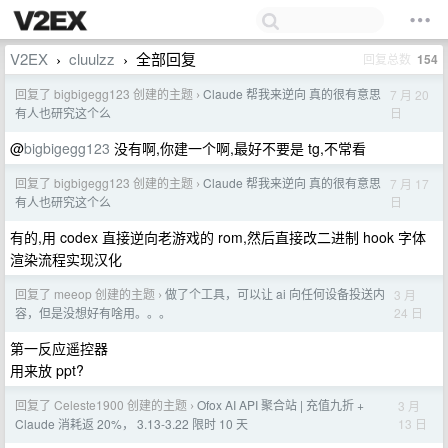
V2EX
cluulzz
全部回复
回复总数
154
›
›
回复了 bigbigegg123 创建的主题
Claude 帮我来逆向 真的很有意思
7 月 20
›
日
有人也研究这个么
@
bigbigegg123
没有啊,你建一个啊,最好不要是 tg,不常看
回复了 bigbigegg123 创建的主题
Claude 帮我来逆向 真的很有意思
7 月 17
›
日
有人也研究这个么
有的,用 codex 直接逆向老游戏的 rom,然后直接改二进制 hook 字体
渲染流程实现汉化
回复了 meeop 创建的主题
做了个工具，可以让 ai 向任何设备投送内
3 月
›
24 日
容，但是没想好有啥用。。。
第一反应遥控器
用来放 ppt?
回复了 Celeste1900 创建的主题
Ofox AI API 聚合站 | 充值九折 +
3 月
›
13 日
Claude 消耗返 20%， 3.13-3.22 限时 10 天