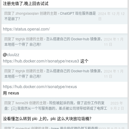
注册充值了,晚上回去试试
回复了 zhongxiaoqian 创建的主题
ChatGPT 现在服务器是
2024 年 12 月 12
›
日
不是崩了？
https://status.openai.com/
回复了 fdghjk 创建的主题
怎么搭建自己的 Docker-hub 镜像源，
2024 年 1 月
›
11 日
本地搭一个得了 自己用！
@
cluulzz
https://hub.docker.com/r/sonatype/nexus3
这个
回复了 fdghjk 创建的主题
怎么搭建自己的 Docker-hub 镜像源，
2024 年 1 月
›
11 日
本地搭一个得了 自己用！
https://hub.docker.com/r/sonatype/nexus
用 nexus
回复了 Ivone29 创建的主题
险些被起诉的我，做了这份工作的复
2023 年
›
9 月 2 日
盘：[三] 我竟然从一个写服务器的，差点被公司领导给转成了电焊工
没看懂怎么转到 plc 上的，plc 这么大块放垃圾桶？
回复了 dogechai 创建的主题
brew 用全局代理仍然下载奇慢
2023 年 9 月 2 日
›