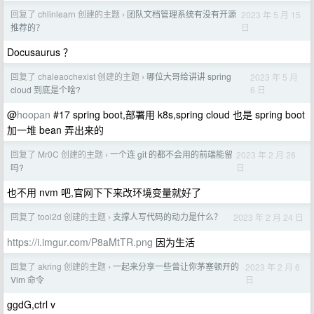
回复了 chlinlearn 创建的主题
团队文档管理系统有没有开源
2023 年 5 月 15
›
日
推荐的？
Docusaurus ？
回复了 chaleaochexist 创建的主题
哪位大哥给讲讲 spring
2023 年 5 月
›
6 日
cloud 到底是个啥?
@
hoopan
#17 spring boot,部署用 k8s,spring cloud 也是 spring boot
加一堆 bean 弄出来的
回复了 Mr0C 创建的主题
一个连 git 的都不会用的前端能留
2023 年 2 月 26
›
日
吗?
也不用 nvm 吧,官网下下来改环境变量就好了
回复了 tool2d 创建的主题
支撑人写代码的动力是什么？
2023 年 2 月 24 日
›
https://i.imgur.com/P8aMtTR.png
因为生活
回复了 akring 创建的主题
一起来分享一些曾让你茅塞顿开的
2023 年 2 月 6
›
日
Vim 命令
ggdG,ctrl v