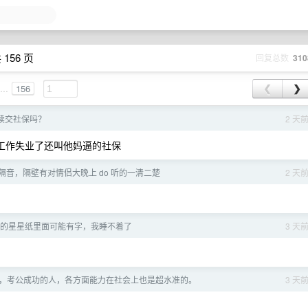
 156 页
回复总数
310
...
156
❮
❯
续交社保吗？
2 天
没工作失业了还叫他妈逼的社保
隔音，隔壁有对情侣大晚上 do 听的一清二楚
2 天
的星星纸里面可能有字，我睡不着了
3 天
，考公成功的人，各方面能力在社会上也是超水准的。
3 天