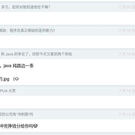
0 多万，如何对账知道他在干嘛？
7 月 20 
稀缺：程序员真正稀缺的是判断力》
7 月 16 
o 和 Java 的争论了，欣慰今天又看到两个热帖
7 月 16 
讨论，java 纯路边一条
pg （🐶
PUA 大赏
7 月 14 
家的公司有“冲刺期”吗
7 月 13 
冲完挣钱分给你吗🤡