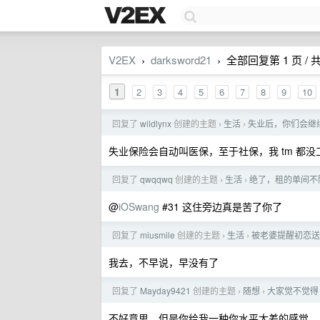
V2EX
darksword21
全部回复第 1 页 / 共
›
›
1
2
3
4
5
6
7
8
9
10
回复了
wildlynx
创建的主题
生活
失业后，你们会继
›
›
失业保险会自动叫医保，至于社保，我 tm 都
回复了
qwqqwq
创建的主题
生活
绝了，租的单间不
›
›
@
iOSwang
#31 这住旁边真是苦了你了
回复了
miusmile
创建的主题
生活
被老婆提醒初恋送
›
›
我去，不早说，早没有了
回复了
Mayday9421
创建的主题
随想
大家觉不觉得
›
›
不好意思，但是你给我一种你水平太差的感觉