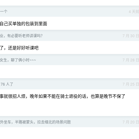
一个
4 天
自己买单独的包装到里面
业，有必要听老师讲课吗？
7 月 30 
了，还是好好听课吧
女生，聊了俩小时~~~
7 月 28 
76 人了
7 月 25 
事就很招人烦，晚年如果不能在骑士退役的话，也算是晚节不保了
外坐车，半路被蒙头，拉去缅北的场景问题
7 月 20 