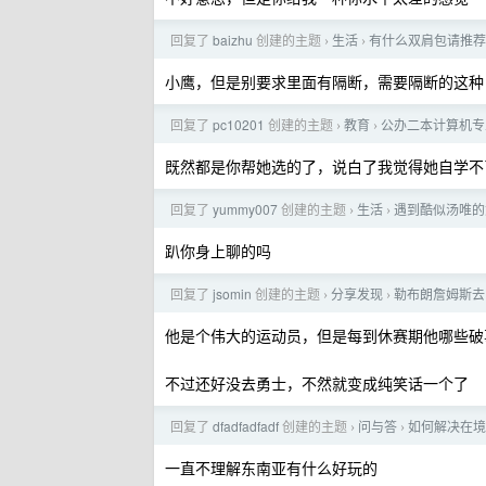
回复了
baizhu
创建的主题
生活
有什么双肩包请推荐
›
›
小鹰，但是别要求里面有隔断，需要隔断的这种
回复了
pc10201
创建的主题
教育
公办二本计算机专
›
›
既然都是你帮她选的了，说白了我觉得她自学不
回复了
yummy007
创建的主题
生活
遇到酷似汤唯的
›
›
趴你身上聊的吗
回复了
jsomin
创建的主题
分享发现
勒布朗詹姆斯去 
›
›
他是个伟大的运动员，但是每到休赛期他哪些破
不过还好没去勇士，不然就变成纯笑话一个了
回复了
dfadfadfadf
创建的主题
问与答
如何解决在境
›
›
一直不理解东南亚有什么好玩的