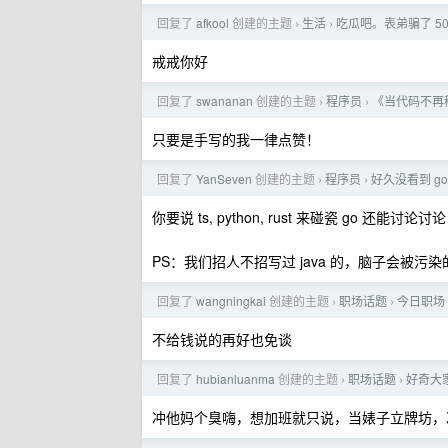
回复了
afkool
创建的主题
生活
吃瓜吧。表弟骗了 5
›
›
戒戒你好
回复了
swananan
创建的主题
程序员
《当代码不再
›
›
只要是手写的我一律点赞！
回复了
YanSeven
创建的主题
程序员
好久没看到 g
›
›
你要说 ts, python, rust 来碰瓷 go 还能讨论
PS：我们招人不招写过 java 的，脑子会被污染的.j
回复了
wangningkai
创建的主题
职场话题
今日职场 
›
›
不给钱说的再好也免谈
回复了
hubianluanma
创建的主题
职场话题
好奇大
›
›
冲他妈个臭嗨，想加班就只说，当婊子立牌坊，