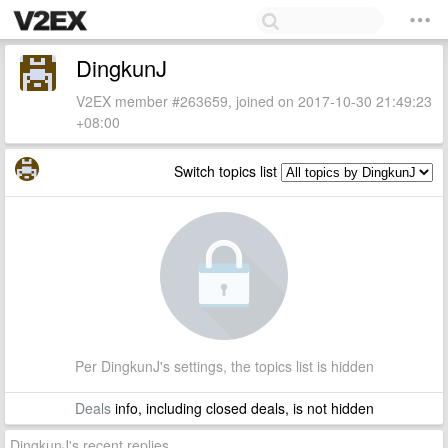
DingkunJ
V2EX member #263659, joined on 2017-10-30 21:49:23
+08:00
Switch topics list
Per DingkunJ's settings, the topics list is hidden
Deals
info, including closed deals, is not hidden
DingkunJ's recent replies