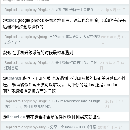
Replied to a topic by DingkunJ
好用的相册备份工具推荐
2020 年 5 月 22 日
›
@
xiaoz
google photos 好像本地删除，远端也会删除，想知道有没有
远端不同步删除操作的
Replied to a topic by yjrdsg
APPstore 重复更新，大家有遇到
2018 年 3 月 18
›
日
过么？？？
貌似 在手机升级系统的时候最容易遇到
Replied to a topic by DingkunJ
关于微博推送的问题，个例
2018 年 3 月 14
›
日
还是普遍
@
Chenstl
我也下了国际版 也没遇到 不过国际版的特别关注貌似不推
送。 微博貌似卸载重装可以解决 。 问下你的是 ios 还是 andriod
啊？我想知道是哪方面的问题
Replied to a topic by DingkunJ
17 macbookpro mac os high .
2018 年 1 月
›
21 日
遇到了 dmg 包打开错乱的问题
@
ItzhacLea
我在想会不会是硬件问题啊 刚买来就出现
Replied to a topic by JuicyJ
分享一个 macOS / iOS 邮件客
2018 年 1 月 21
›