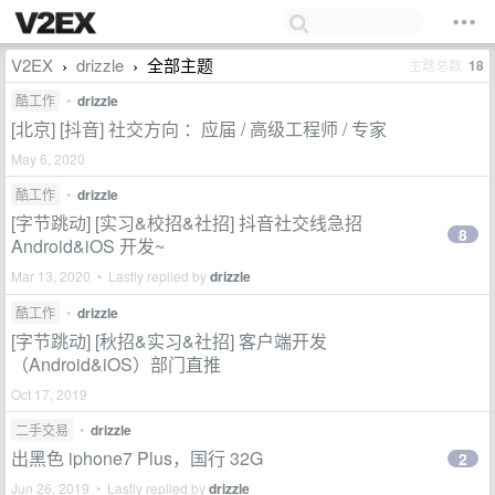
V2EX
drizzle
全部主题
主题总数
18
›
›
酷工作
•
drizzle
[北京] [抖音] 社交方向 ：应届 / 高级工程师 / 专家
May 6, 2020
酷工作
•
drizzle
[字节跳动] [实习&校招&社招] 抖音社交线急招
8
Android&iOS 开发~
Mar 13, 2020 • Lastly replied by
drizzle
酷工作
•
drizzle
[字节跳动] [秋招&实习&社招] 客户端开发
（Android&iOS）部门直推
Oct 17, 2019
二手交易
•
drizzle
出黑色 iphone7 Plus，国行 32G
2
Jun 26, 2019 • Lastly replied by
drizzle