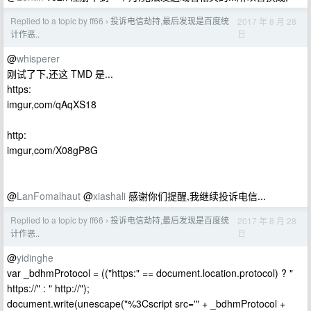
Replied to a topic by ff66
投诉电信劫持,最后发现是百度统
2017 年 8 月 28
›
日
计作恶..
@
whisperer
刚试了下,还这 TMD 是...
https:
imgur,com/qAqXS18
http:
imgur,com/X08gP8G
@
LanFomalhaut
@
xiashali
感谢你们提醒,我继续投诉电信...
Replied to a topic by ff66
投诉电信劫持,最后发现是百度统
2017 年 8 月 28
›
日
计作恶..
@
yidinghe
var _bdhmProtocol = (("https:" == document.location.protocol) ? "
https://" : " http://");
document.write(unescape("%3Cscript src='" + _bdhmProtocol +