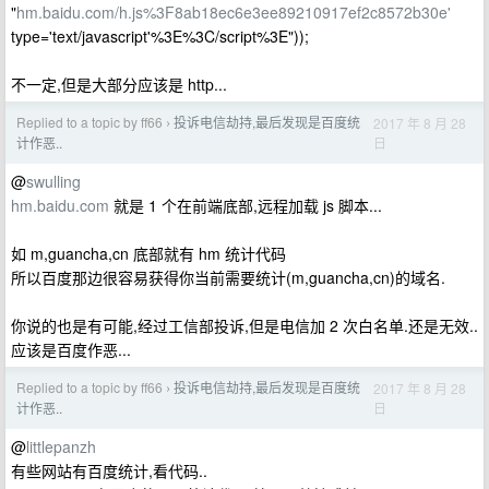
"
hm.baidu.com/h.js%3F8ab18ec6e3ee89210917ef2c8572b30e'
type='text/javascript'%3E%3C/script%3E"));
不一定,但是大部分应该是 http...
Replied to a topic by ff66
投诉电信劫持,最后发现是百度统
2017 年 8 月 28
›
日
计作恶..
@
swulling
hm.baidu.com
就是 1 个在前端底部,远程加载 js 脚本...
如 m,guancha,cn 底部就有 hm 统计代码
所以百度那边很容易获得你当前需要统计(m,guancha,cn)的域名.
你说的也是有可能,经过工信部投诉,但是电信加 2 次白名单.还是无效..
应该是百度作恶...
Replied to a topic by ff66
投诉电信劫持,最后发现是百度统
2017 年 8 月 28
›
日
计作恶..
@
littlepanzh
有些网站有百度统计,看代码..