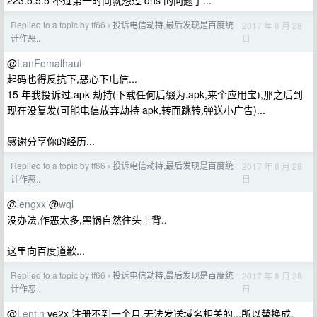
223.5.5.5 不过第一时间就想过 dns 的问题了...
Replied to a topic by ff66
投诉电信劫持,最后发现是百度统
2017 年 8 月 28
›
日
计作恶..
@
LanFomalhaut
起码也得反抗下,恶心下电信...
15 年我投诉过.apk 劫持(下载任何后缀为.apk,来个应用宝),那之后到
现在没复发(可能电信放弃劫持 apk,转而跳转,弹送小广告)...
感谢分享你的经历...
Replied to a topic by ff66
投诉电信劫持,最后发现是百度统
2017 年 8 月 28
›
日
计作恶..
@
lengxx
@
wql
没办法,作恶太多,黑锅自然往头上背..
这里向百度道歉...
Replied to a topic by ff66
投诉电信劫持,最后发现是百度统
2017 年 8 月 28
›
日
计作恶..
@
Lentin
ve2x 注册不到一个月,无法发送域名相关的...所以替换成,