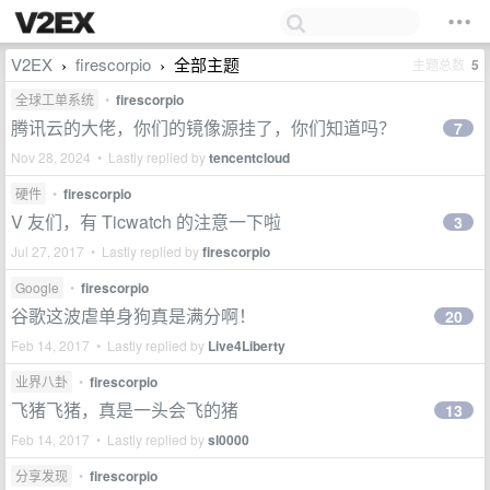
V2EX
firescorpio
全部主题
主题总数
5
›
›
全球工单系统
•
firescorpio
腾讯云的大佬，你们的镜像源挂了，你们知道吗？
7
Nov 28, 2024 • Lastly replied by
tencentcloud
硬件
•
firescorpio
V 友们，有 Ticwatch 的注意一下啦
3
Jul 27, 2017 • Lastly replied by
firescorpio
Google
•
firescorpio
谷歌这波虐单身狗真是满分啊！
20
Feb 14, 2017 • Lastly replied by
Live4Liberty
业界八卦
•
firescorpio
飞猪飞猪，真是一头会飞的猪
13
Feb 14, 2017 • Lastly replied by
sl0000
分享发现
•
firescorpio