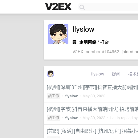
flyslow
🏢
企朋网络
/ 打杂
V2EX member #104962, joined on
flyslow
提问
技术
[杭州][深圳][广州][字节][抖音直播大前
酷工作
•
flyslow
•
May 30, 2022
[杭州][字节][抖音直播大前端团队] 招聘
酷工作
•
flyslow
•
May 30, 2022
• Lastly replied b
[兼职] [私活] [自由职业] [杭州/远程] 招