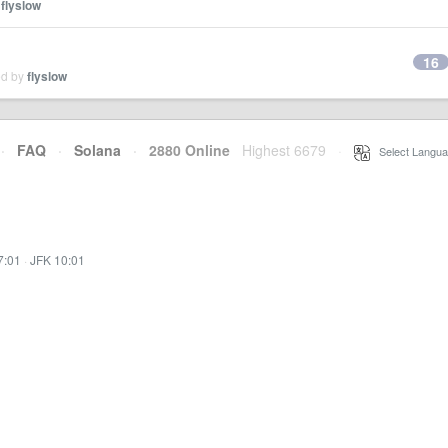
y
flyslow
16
ed by
flyslow
·
FAQ
·
Solana
·
2880 Online
Highest 6679
·
Select Langua
7:01
·
JFK 10:01