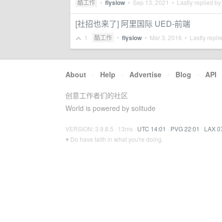
酷工作
•
flyslow
•
Sep 13, 2021
• Lastly replied b
[社招也来了] 阿里国际 UED-前端
1
酷工作
•
flyslow
•
Mar 3, 2016
• Lastly repli
About
·
Help
·
Advertise
·
Blog
·
API
创意工作者们的社区
World is powered by solitude
VERSION: 3.9.8.5 · 13ms ·
UTC 14:01
·
PVG 22:01
·
LAX 0
♥ Do have faith in what you're doing.