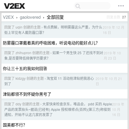
V2EX
gaolovered
全部回复
回复总数
27
›
›
回复了 uqin 创建的主题
有点费解，明明雾霾这么严重，为什么
2019 年 12 月
›
16 日
街上罕见有人戴防霾口罩？
防雾霾口罩戴着真的呼吸困难，听说电动的能好点儿？
回复了 zhihupron 创建的主题
如果一个男生快 25 了还找不到对
2019 年 10
›
月 23 日
象,是否要降低择偶学历要求？
你让三十五的我如何回答
回复了 kidzgy 创建的主题
淘宝双 11 活动抢津贴把我恶心
2019 年 10 月 21
›
日
到了
津贴都领不到怀疑你黑号了
回复了 ddy 创建的主题
大家快来检查京东，唯品会， pdd 买的 Apple
2019 年
›
10 月
产品的发票抬头~据说(已经有) Apple 授权维修点(百邦)(第三方)称接到
16 日
通知，开始不认这几家的发票了
国美都不行？