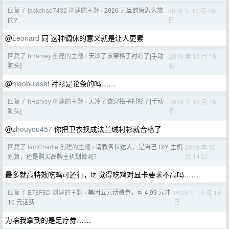
回复了 jackchao7432 创建的主题
2020 元旦的假怎么放
2019 年 10 月 16
›
日
的?
@
Leonard
同 这种调休的意义就是让人更累
回复了 hHarvey 创建的主题
天冷了该穿格子衬衫了[手动
2019 年 10 月 15
›
日
狗头]
@
niaobulashi
衬衫是论条的吗……
回复了 hHarvey 创建的主题
天冷了该穿格子衬衫了[手动
2019 年 10 月 15
›
日
狗头]
@
zhouyou457
你把卫衣换成法兰绒衬衫就合格了
回复了 IamCharlie 创建的主题
请教各位达人，是自己 DIY 主机
2019 年 10
›
月 14 日
划算，还是购买品牌主机划算呢？
最多就高特效吃鸡可还行，lz 觉得吃鸡对显卡要求不高吗……
回复了 E78F8D 创建的主题
美团五元话费券，可 4.99 元冲
2019 年 10 月 14
›
日
10 元话费
为啥我拿到的是足疗券……