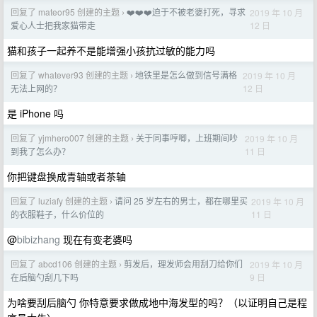
回复了 mateor95 创建的主题
❤️❤️❤️迫于不被老婆打死，寻求
2019 年 10 月
›
12 日
爱心人士把我家猫带走
猫和孩子一起养不是能增强小孩抗过敏的能力吗
回复了 whatever93 创建的主题
地铁里是怎么做到信号满格
2019 年 10 月
›
12 日
无法上网的？
是 iPhone 吗
回复了 yjmhero007 创建的主题
关于同事哼唧，上班期间吵
2019 年 10 月
›
11 日
到我了怎么办？
你把键盘换成青轴或者茶轴
回复了 luziafy 创建的主题
请问 25 岁左右的男士，都在哪里买
2019 年 10 月
›
11 日
的衣服鞋子，什么价位的
@
bibizhang
现在有变老婆吗
回复了 abcd106 创建的主题
剪发后，理发师会用刮刀给你们
2019 年 10 月
›
9 日
在后脑勺刮几下吗
为啥要刮后脑勺 你特意要求做成地中海发型的吗？（以证明自己是程