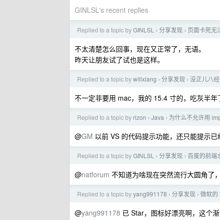
GINLSL's recent replies
Replied to a topic by
GINLSL
分享发现
页面卡死无法响
›
›
不太清楚怎么回事，现在又正常了，无语。
昨天让朋友试了试也是这样。
Replied to a topic by
willxiang
分享发现
没正儿八经用
›
›
不一定非要用 mac，我的 15.4 寸的，吃
Replied to a topic by
rizon
Java
为什么不允许用 impo
›
›
@
GM
以前 VS 的代码提示功能，还只能提示已
Replied to a topic by
GINLSL
分享发现
百度的前端
›
›
@
natforum
不知道为啥现在突然流行大圆角了，真的好丑
Replied to a topic by
yang991178
分享发现
微软的 
›
›
@
yang991178
已 Star，图标好漂亮啊，这个