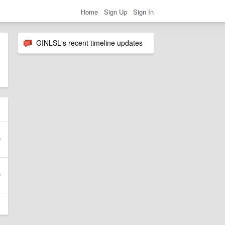
Home
Sign Up
Sign In
GINLSL's recent timeline updates