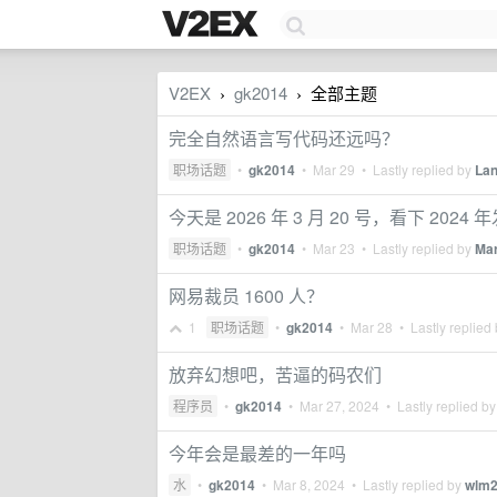
V2EX
gk2014
全部主题
›
›
完全自然语言写代码还远吗？
职场话题
•
gk2014
•
Mar 29
• Lastly replied by
Lan
今天是 2026 年 3 月 20 号，看下 2
职场话题
•
gk2014
•
Mar 23
• Lastly replied by
Mar
网易裁员 1600 人？
1
职场话题
•
gk2014
•
Mar 28
• Lastly replied
放弃幻想吧，苦逼的码农们
程序员
•
gk2014
•
Mar 27, 2024
• Lastly replied b
今年会是最差的一年吗
水
•
gk2014
•
Mar 8, 2024
• Lastly replied by
wlm2