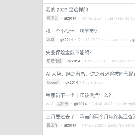
我的 2023 是这样的
程序员
•
gk2014
•
Jan 12, 2024
• Lastly replied b
找一个小伙伴一块学英语
北京
•
gk2014
•
Dec 22, 2023
• Lastly replied by
g
失业保险金能不能领？
职场话题
•
gk2014
•
Dec 2, 2023
• Lastly replied 
AI 大势，顺之者昌，逆之者必将被时代抛弃。Ar
OpenAI
•
gk2014
•
Nov 8, 2023
程序员下一个十年该做点什么？
3
程序员
•
gk2014
•
Oct 30, 2023
• Lastly repl
三月要过去了，承诺的两个月年终奖还杳
酷工作
•
gk2014
•
Mar 25, 2023
• Lastly replied b