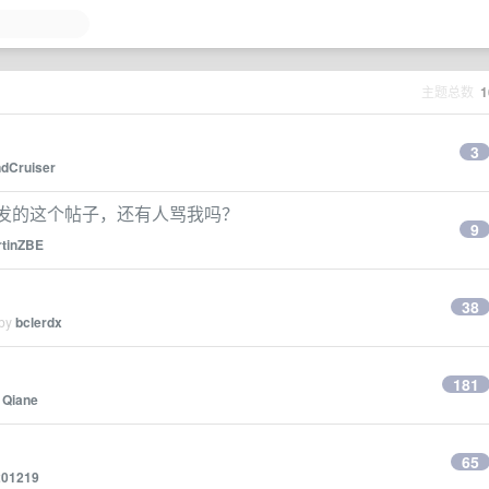
主题总数
1
3
dCruiser
024 年发的这个帖子，还有人骂我吗？
9
tinZBE
38
 by
bclerdx
181
y
Qiane
65
01219