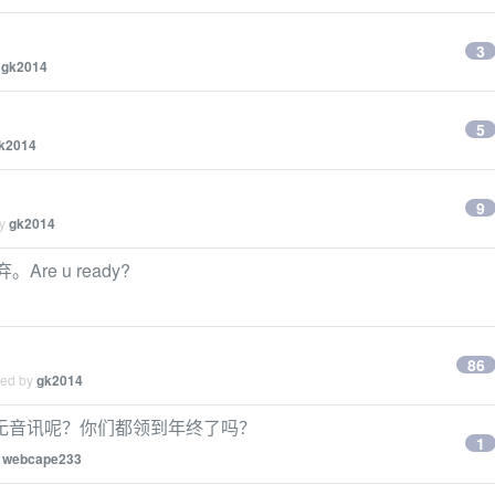
3
y
gk2014
5
k2014
9
by
gk2014
e u ready?
86
ied by
gk2014
无音讯呢？你们都领到年终了吗？
1
y
webcape233