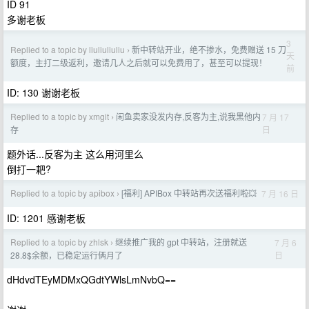
ID 91
多谢老板
3
Replied to a topic by liuliuliuliu
新中转站开业，绝不掺水，免费赠送 15 刀
›
天
额度，主打二级返利，邀请几人之后就可以免费用了，甚至可以提现！
前
ID: 130 谢谢老板
Replied to a topic by xmgit
闲鱼卖家没发内存,反客为主,说我黑他内
7 月 17
›
日
存
题外话...反客为主 这么用河里么
倒打一耙?
Replied to a topic by apibox
[福利] APIBox 中转站再次送福利啦💥
7 月 16 日
›
ID: 1201 感谢老板
Replied to a topic by zhlsk
继续推广我的 gpt 中转站，注册就送
7 月 6
›
日
28.8$余额，已稳定运行俩月了
dHdvdTEyMDMxQGdtYWlsLmNvbQ==