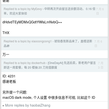
谢谢
Replied to a topic by MyEevy
中转再次开启留言送余额活动， 0.16 倍
7 月 6
›
日
率，欢迎大家体验
dHdvdTEyMDMxQGdtYWlsLmNvbQ==
THX
Replied to a topic by xiaocongcong1
琥珀香氛新品来了，盖楼送新
7 月 6
›
日
品🎁
万一
Replied to a topic by dockerhub
[OneDayAI] 先送后卖，新老用户留言
7 月
›
3 日
即送一周套餐，每 20 楼抽 20 刀充值额度
ID: 4231
感谢老板
另外提一个问题:
macOS dark mode, 个人设置 中很多信息不可视, 比如这个 ID
More replies by haobaiZhang
»