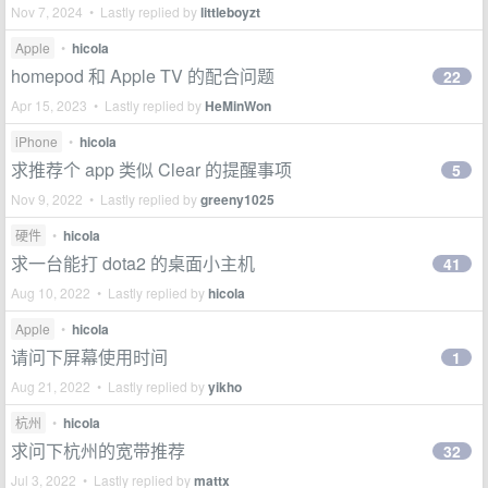
Nov 7, 2024 • Lastly replied by
littleboyzt
Apple
•
hicola
homepod 和 Apple TV 的配合问题
22
Apr 15, 2023 • Lastly replied by
HeMinWon
iPhone
•
hicola
求推荐个 app 类似 Clear 的提醒事项
5
Nov 9, 2022 • Lastly replied by
greeny1025
硬件
•
hicola
求一台能打 dota2 的桌面小主机
41
Aug 10, 2022 • Lastly replied by
hicola
Apple
•
hicola
请问下屏幕使用时间
1
Aug 21, 2022 • Lastly replied by
yikho
杭州
•
hicola
求问下杭州的宽带推荐
32
Jul 3, 2022 • Lastly replied by
mattx