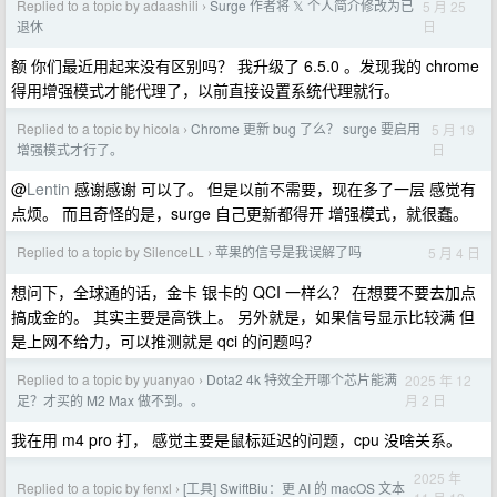
Replied to a topic by adaashili
Surge 作者将 𝕏 个人简介修改为已
5 月 25
›
日
退休
额 你们最近用起来没有区别吗？ 我升级了 6.5.0 。发现我的 chrome
得用增强模式才能代理了，以前直接设置系统代理就行。
Replied to a topic by hicola
Chrome 更新 bug 了么？ surge 要启用
5 月 19
›
日
增强模式才行了。
@
Lentin
感谢感谢 可以了。 但是以前不需要，现在多了一层 感觉有
点烦。 而且奇怪的是，surge 自己更新都得开 增强模式，就很蠢。
Replied to a topic by SilenceLL
苹果的信号是我误解了吗
5 月 4 日
›
想问下，全球通的话，金卡 银卡的 QCI 一样么？ 在想要不要去加点
搞成金的。 其实主要是高铁上。 另外就是，如果信号显示比较满 但
是上网不给力，可以推测就是 qci 的问题吗？
Replied to a topic by yuanyao
Dota2 4k 特效全开哪个芯片能满
2025 年 12
›
月 2 日
足？才买的 M2 Max 做不到。。
我在用 m4 pro 打， 感觉主要是鼠标延迟的问题，cpu 没啥关系。
2025 年
Replied to a topic by fenxl
[工具] SwiftBiu：更 AI 的 macOS 文本
›