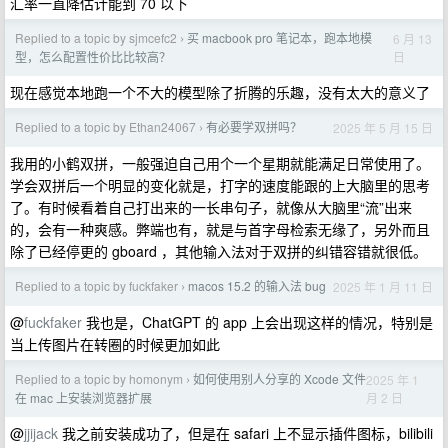
汇率一直降估计能到 70 以下
Replied to a topic by sjmcefc2
买 macbook pro 笔记本，跑本地模
6 月 13
›
日
型，怎么配置性价比比较高？
现在感觉本地跑一个不大的模型除了折腾的乐趣，没有太大的意义了
Replied to a topic by Ethan24067
有必要学双拼吗？
2025 年 5 月 15 日
›
我用的小鹤双拼，一般强迫自己用个一个星期就能满足日常使用了。
学会双拼后一个明显的变化就是，打字的速度能跟的上大脑里的思考
了。有时候看着自己打出来的一长串句子，就像从大脑里“流”出来
的，会有一种爽感。弊端也有，就是与首字母检索无缘了，另外而且
除了已经停更的 gboard ，其他输入法对于双拼的纠错容错就很低。
Replied to a topic by fuckfaker
macos 15.2 的输入法 bug
2025 年 1 月 11 日
›
@
fuckfaker
我也是，ChatGPT 的 app 上会出现这样的情况，特别是
当上传图片在转圈的时候更加如此
Replied to a topic by homonym
如何使用别人分享的 Xcode 文件
2025 年 1
›
月 2 日
在 mac 上安装浏览器扩展
@
jjijack
我之前安装成功了，但是在 safari 上不显示插件图标，bilibili