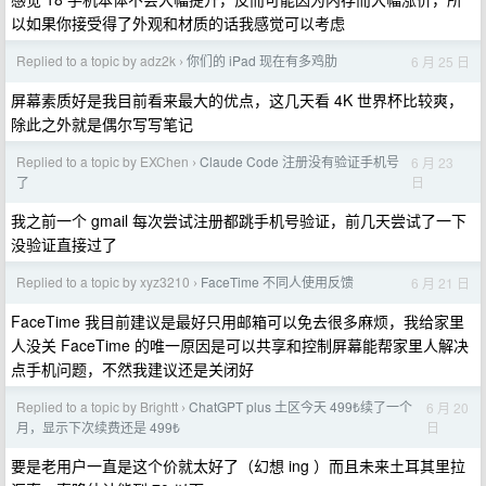
以如果你接受得了外观和材质的话我感觉可以考虑
Replied to a topic by adz2k
你们的 iPad 现在有多鸡肋
6 月 25 日
›
屏幕素质好是我目前看来最大的优点，这几天看 4K 世界杯比较爽，
除此之外就是偶尔写写笔记
Replied to a topic by EXChen
Claude Code 注册没有验证手机号
6 月 23
›
日
了
我之前一个 gmail 每次尝试注册都跳手机号验证，前几天尝试了一下
没验证直接过了
Replied to a topic by xyz3210
FaceTime 不同人使用反馈
6 月 21 日
›
FaceTime 我目前建议是最好只用邮箱可以免去很多麻烦，我给家里
人没关 FaceTime 的唯一原因是可以共享和控制屏幕能帮家里人解决
点手机问题，不然我建议还是关闭好
Replied to a topic by Brightt
ChatGPT plus 土区今天 499₺续了一个
6 月 20
›
日
月，显示下次续费还是 499₺
要是老用户一直是这个价就太好了（幻想 ing ）而且未来土耳其里拉