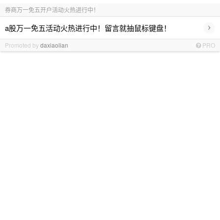
券商万一免五开户活动火热进行中！
›
a股万一免五活动火热进行中！留言就抽鼠标键盘！
Promoted by
daxiaolian
PRO