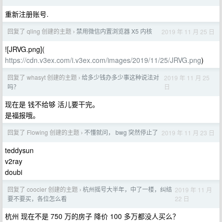
重新注册账号.
回复了 qling 创建的主题
禁用微信内置浏览器 X5 内核
2019 年 11 月 25 日
›
![JRVG.png](
https://cdn.v3ex.com/i.v3ex.com/images/2019/11/25/JRVG.png
)
回复了 whasyt 创建的主题
给多少钱办多少事这种说法对
2019 年 11 月 25
›
日
吗？
现在是 钱不给够 活儿要干完。
是福报哦。
回复了 Flowing 创建的主题
不懂就问， bwg 突然停止了
2019 年 11 月 23 日
›
teddysun
v2ray
doubi
回复了 coocier 创建的主题
杭州摇号大半年，中了一楼，纠结
2019 年 11 月
›
22 日
要不要买，各位怎么看
杭州 现在不是 750 万的房子 降价 100 多万都没人买么？