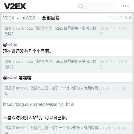
V2EX
imWBB
全部回复
回复总数
912
›
›
回复了 dorainbow 创建的主题
v2ex 账号的用户名可以修
2019 年 11 月 26
›
日
改吗？
@
w4nd
现在谁还没有几个小号啊。
回复了 dorainbow 创建的主题
v2ex 账号的用户名可以修
2019 年 11 月 26
›
日
改吗？
@
w4nd
喵喵喵
回复了 l890908 创建的主题
做了一个对少部分人有用的网
2019 年 11 月 26
›
日
站
https://blog.sukiu.net/p/wikimirror.html
不喜欢访问别人站的，可以自己搭。
回复了 l890908 创建的主题
做了一个对少部分人有用的网
2019 年 11 月 26
›
日
站