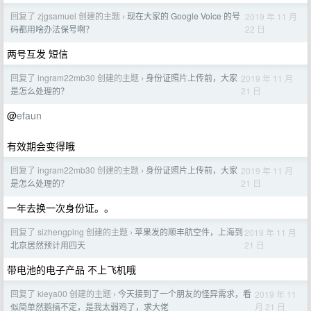
回复了 zjgsamuel 创建的主题
现在大家的 Google Voice 的号
2019 年 11 月
›
22 日
码都用啥办法保号啊？
两号互发 短信
回复了 ingram22mb30 创建的主题
身份证照片上传前，大家
2019 年 11 月
›
21 日
是怎么处理的？
@
efaun
有效期会变得哦
回复了 ingram22mb30 创建的主题
身份证照片上传前，大家
2019 年 11 月
›
21 日
是怎么处理的？
一年去换一次身份证。。
回复了 sizhengping 创建的主题
苹果发的顺丰航空件，上海到
2019 年 11 月
›
21 日
北京居然预计用四天
带电池的电子产品 不上飞机哦
回复了 kieya00 创建的主题
今天接到了一个朋友的怪异需求，看
2019 年 11
›
月 21 日
似简单然鹅搞不定，是我太弱鸡了，求大佬