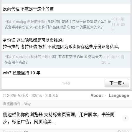
反向代理 不就是干这个的嘛
2019 年
回复了 realpg 创建的主题
B 站你们是缺手持身份证办贷款了么？花
›
11 月 20
式套手持身份证么~还有你们产品经理是吃 82 年的屎长大的么？
日
身份证 这些隐私都是可以卖钱的。
拉卡拉的 考拉征信 被抓 不就是因为贩卖保存这些身份证隐私嘛。
回复了 sunziren 创建的主题
你们有没有觉得 Win10 这两天内
2019 年 11 月
›
20 日
存占用有点高？
win7 还能坚持 10 年
1/46
© 2026 V2EX · 32ms · 3.9.8.5
About
·
Language
浏览器插件 - Stay
侧边栏化你的浏览器 支持标签页管理，用户脚本，书签同
›
步，标记广告，网页暗黑…
Promoted by
ris
PRO