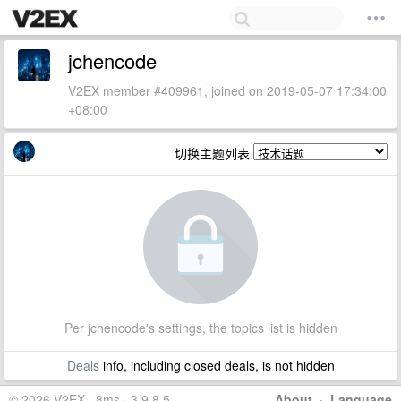
jchencode
V2EX member #409961, joined on 2019-05-07 17:34:00
+08:00
切换主题列表
Per jchencode's settings, the topics list is hidden
Deals
info, including closed deals, is not hidden
© 2026 V2EX · 8ms · 3.9.8.5
About
·
Language