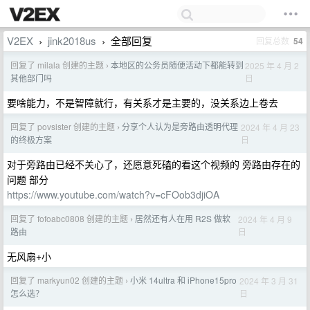
V2EX
jink2018us
全部回复
回复总数
54
›
›
回复了 milala 创建的主题
本地区的公务员随便活动下都能转到
2025 年 4 月 2
›
日
其他部门吗
要啥能力，不是智障就行，有关系才是主要的，没关系边上卷去
回复了 povsister 创建的主题
分享个人认为是旁路由透明代理
2024 年 4 月 23
›
日
的终极方案
对于旁路由已经不关心了，还愿意死磕的看这个视频的 旁路由存在的
问题 部分
https://www.youtube.com/watch?v=cFOob3djiOA
回复了 fofoabc0808 创建的主题
居然还有人在用 R2S 做软
2024 年 4 月 9
›
日
路由
无风扇+小
回复了 markyun02 创建的主题
小米 14ultra 和 iPhone15pro
2024 年 3 月 31
›
日
怎么选？