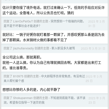
估计只要你接了境外电话，就打过来确认一下。低效的手段应对反诈
这个运动，全靠堆人，所以公务员也忙呗。猜的
回复了 LianOuPaiGuT 创建的主题
突然想到一个极端的问题，
2023 年 3 月
›
31 日
是不是干坏事社会才能进步？
就好比：一锅子好粥你就盯着那一颗屎了，并感叹粥那么香是因为去
掉了那颗屎。水米锅材火做的事都看不见了
回复了 jiazhutianxiadiy 创建的主题
新入职没多久被骂
2023 年 3 月 31 日
›
全公司这么搞，那就离职。
就他一人这么搞，你认为自己有理就搞回去啊。大家都是出来打工
的，谁比谁尊贵。
回复了 810975 创建的主题
中大龄程序员非常焦虑，有没有过
2023 年 3 月
›
25 日
来人帮忙解个惑
想想比你惨的人多的是，内心就平静了
回复了 Shokupanman 创建的主题
不知道到底能不能、该不该
2023 年 3 月
›
23 日
润，希望各位指导一下迷茫的我