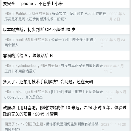
要安全上 iphone ，不在乎上小米
回复了 PatrickLe 创建的主题
好奇宝宝，使用很老 Mac 工作的程
2023 年 6
›
月 2 日
序员是不是可以初步判断其技术一般呢？
以本帖推断，初步判断 OP 不超过 20 岁
回复了 hanlin85 创建的主题
公司一个部门差不多同时进了
2023 年 5 月 24
›
日
两个新人
靠谱的活给 A ，垃圾活给 B
回复了 kyokobunberry 创建的主题
有没有真正安全的匿名聊天
2023 年 5 月
›
11 日
工具？不用翻墙最好
多大了，还想用技术手段解决社会问题，还在天朝
回复了 hikarugo 创建的主题
[吐个槽] 建筑工地施工时间是每天
2023 年 5 月
›
5 日
6:00-23:00，真的是变态
政府项目用耳塞吧，修地铁站我住 10 米远，7*24 小时 5 年，体验过
政府无关的项目 12345 才管用
回复了 c7in7 创建的主题
反诈系统是如何监测到我有被诈骗
2023 年 4 月 28
›
日
的风险的？