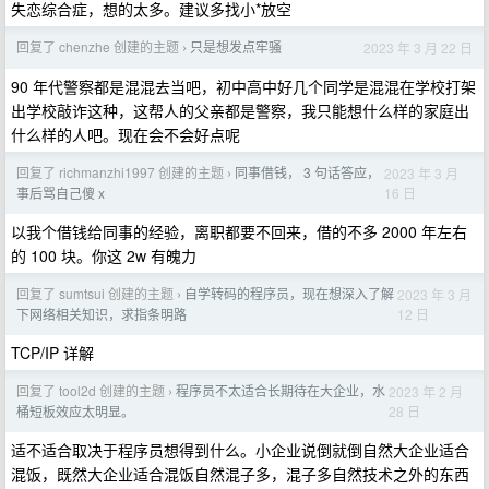
失恋综合症，想的太多。建议多找小*放空
回复了 chenzhe 创建的主题
只是想发点牢骚
2023 年 3 月 22 日
›
90 年代警察都是混混去当吧，初中高中好几个同学是混混在学校打架
出学校敲诈这种，这帮人的父亲都是警察，我只能想什么样的家庭出
什么样的人吧。现在会不会好点呢
回复了 richmanzhi1997 创建的主题
同事借钱， 3 句话答应，
2023 年 3 月
›
16 日
事后骂自己傻 x
以我个借钱给同事的经验，离职都要不回来，借的不多 2000 年左右
的 100 块。你这 2w 有魄力
回复了 sumtsui 创建的主题
自学转码的程序员，现在想深入了解
2023 年 3 月
›
12 日
下网络相关知识，求指条明路
TCP/IP 详解
回复了 tool2d 创建的主题
程序员不太适合长期待在大企业，水
2023 年 2 月
›
28 日
桶短板效应太明显。
适不适合取决于程序员想得到什么。小企业说倒就倒自然大企业适合
混饭，既然大企业适合混饭自然混子多，混子多自然技术之外的东西