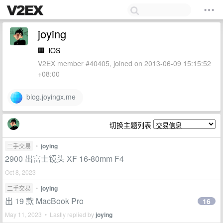
joying
🏢
iOS
V2EX member #40405, joined on 2013-06-09 15:15:52
+08:00
blog.joyingx.me
切换主题列表
二手交易
•
joying
2900 出富士镜头 XF 16-80mm F4
Oct 8, 2023
二手交易
•
joying
出 19 款 MacBook Pro
16
May 11, 2023 • Lastly replied by
joying