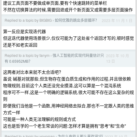
建议工具页面不要做成单页面,要有个快速跳转的菜单栏
不然在切换算法的时候,需要回退或开个新页面又或需要多层页面操作
Replied to a topic by BIGBIG
如何优雅的跳出多层循环？
2023 年 11 月 1 日
›
第一反应是实现迭代器
但这迭代器使用场景很少,仅仅可能为了这处省个返回才写的,顿时感觉
还是不如老实返回
Replied to a topic by fanym
强人工智能的实现代码量估计只
2023 年 10 月
›
13 日
有 0.65952MB？
这两者对比本来就不太合适吧?
虽说 碱基对就那些,但生物存在蛋白质生成和作用的过程,并且很依赖
物理规则,目前这个人类还没完全摸清,这可以算是一个混沌系统
程序可不一样,这是一个明确的逻辑系统,很大可能不存在这么复杂的规
则
即便我们当他是一个函数,用神经网络去拟合,那也不一定跟人类的思维
方式一样
可能是一种人类无法理解的规则或方式
这也是哲学的一个老生常谈的问题:怎样才算是拥有"思考"和"生命"
Replied to a topic by yoyoman
为什么有的人那么喜欢说“行
2023 年 10 月
›