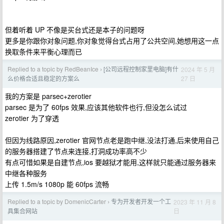
但着听着 UP 不像是买台式还是本子的问题呀
更多是你跟你对象问题,你对象觉得台式占用了公共空间,她想用这一点
换取条件来平衡心理而已
Replied to a topic by RedBeanIce
[公司远程控制家里电脑]有什
2024 年 5 月
›
27 日
么价格合适且稳定的方案么
我的方案是 parsec+zerotier
parsec 是为了 60fps 效果,应该其他软件也行,但没怎么试过
zerotier 为了穿透
但因为线路原因,zerotier 官网节点老是跑中继,没法打通,后来使用自己
的服务器搭建了节点来连接,打洞成功率高不少
有点可惜如果是自建节点,ios 要越狱才能用,这样就只能通过服务器来
中继各种服务
上传 1.5m/s 1080p 能 60fps 流畅
Replied to a topic by DomenicCarter
专为开发者开发一个工
2023 年 11 月 8
›
日
具集合网站