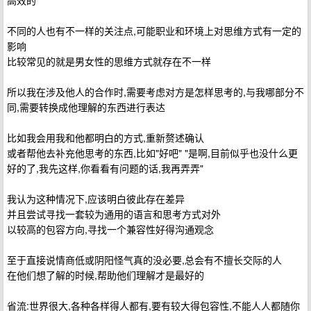
高效的
不同的人也有不一样的关注点,可能职业和环境上对思维方式有一定的
影响
比较常见的就是男女性的思维方式就存在不一样
所以我在涉及他人的合作时,需要考虑对方是怎样思考的,与我哪部分不
同,需要转换成他理解的东西进行表达
比如我会用我和他都明白的方式,重新赘述确认
或者帮他去补充他思考的东西,比如"好吧" "是啊,目前似乎也没什么更
好的了,我先这样,你看看有问题的话,我再弄弄"
我认为这种情况下,应该明白彼此存在差异
并且尝试寻找一套较为通用的语言和思考方式对外
以较高的包容方向,寻找一个兼容性好得沟通观念
至于直接说情商低或阴阳怪气真的没必要,总会有不擅长交际的人
在他们想了解的时候,帮助他们理解才是最好的
省流:世界很大,各种各样得人都有,要有较大得包容性,不能人人都随你