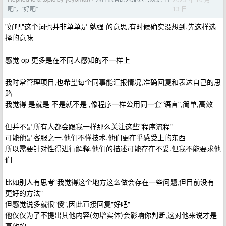
13 日
吧”，“好吧”
"好吧"这个词也并非单单是 勉强 的意思,有时候确实没想到,先这样选
择的意味
感觉 op 更多是在不同人感知的不一样上
我时常管理项目,也希望每个同事能汇报情况,准确回复和表达自己的思
路
我觉得 是就是 不是就不是 ,像程序一样公用同一套"语言",简单,高效
但并不是所有人都会跟我一样那么关注这些"程序流程"
可能他是客服之一,他们不懂技术,他们更在乎感受上的东西
所以需要针对性得进行解释,他们的描述可能存在不妥,但我不能要求他
们
比如别人有思考"我觉得这个地方这么做会存在一些问题,但目前没有
更好的方法"
但感觉说多就很"傻",因此直接回复"好吧"
他仅仅为了不提出其他内容(勿增实体)会影响你判断,这对他来说才是