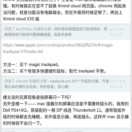
慢。有时候我实在受不了就换 Xmind cloud 网页版，chrome 用起来
没问题，就是功能没有电脑端全。但在外面但时候足够了，再加上
Xmind cloud iOS 端
回复了 wu2008yu 创建的主题
用外接机械键盘就只能用鼠标，用
2017 年 8
›
月 31 日
触摸板就只能用内置蝴蝶键盘。真是矛盾啊
https://www.apple.com/cn/shop/product/MJ2R2CH/A/magic-
trackpad-2?fnode=56
方法一：买个 magic trackpad。
方法二：买个有很多快捷键的鼠标，取代 trackpad 手势。
回复了 mikulch 创建的主题
macbook pro 2017 外接显示器，开盖
2017 年 8
›
月 31 日
笔记本时偶尔会花屏，然后恢复。很心痛！
楼主说的花屏现象是指屏幕闪一下吗？
另外歪楼一下—— mac 接戴尔的屏幕应该是不需要转接头的，我用的
Dell P2415Q，原装配的一根 DP 线连 Thunderbolt 口。通常我拔外
接的时候都会先睡眠，关外接显示器，再拔插头。这样开 mac 显示器
的时候就不会闪一下。