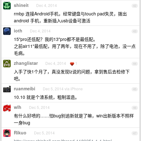
shineit
Dec 4, 2014
42
rmbp 连接Android手机，经常键盘与touch pad失灵，拨出
android 手机，重新插入usb设备可激活
ioth
Dec 4, 2014
43
15"pro还低配？我的13"pro都不是最低配。
之前air11"最低配，用了两年，现在不用了，除了电池，没一点
毛病。
zhanglistar
Dec 4, 2014
1
44
入手了快1个月了，真没发现lz说的问题，拿到售后去检修下
吧。
ruanmeibi
Dec 5, 2014 via iPhone
45
10.10 就是个渣系统，粗制滥造。
wlh
Dec 5, 2014
46
有什么好喷的……怕bug别追新就是了嘛，win出新版本不照样
一身bug
Rikuo
Dec 5, 2014
47