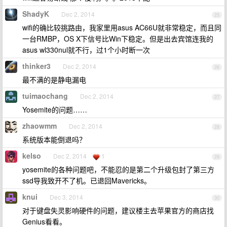
ShadyK
Dec 2, 2014
25
wifi的确比较挑路由，我家里用asus AC66U就非常稳定，而且同
一台RMBP，OS X下信号比Win下稳定。但是出去宾馆连我的
asus wl330nul就不行，过1个小时断一次
thinker3
Dec 2, 2014
26
最不满的是静电漏电
tuimaochang
Dec 2, 2014
27
Yosemite的问题……
zhaowmm
Dec 2, 2014
28
系统版本能倒退吗？
kelso
Dec 2, 2014
1
29
yosemite的各种问题吧，不能忍的是第二个升级包封了第三方
ssd导我致开不了机。已退回Mavericks。
knui
Dec 3, 2014
30
对于键盘失灵影响硬件的问题，建议楼主去苹果官方的商店找
Genius看看。