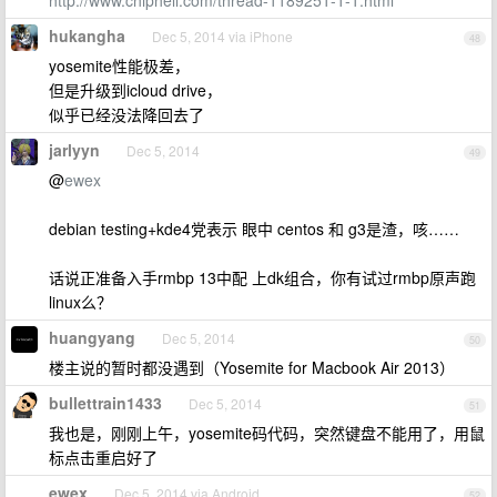
http://www.chiphell.com/thread-1189251-1-1.html
hukangha
Dec 5, 2014 via iPhone
48
yosemite性能极差，
但是升级到icloud drive，
似乎已经没法降回去了
jarlyyn
Dec 5, 2014
49
@
ewex
debian testing+kde4党表示 眼中 centos 和 g3是渣，咳……
话说正准备入手rmbp 13中配 上dk组合，你有试过rmbp原声跑
linux么？
huangyang
Dec 5, 2014
50
楼主说的暂时都没遇到（Yosemite for Macbook Air 2013）
bullettrain1433
Dec 5, 2014
51
我也是，刚刚上午，yosemite码代码，突然键盘不能用了，用鼠
标点击重启好了
ewex
Dec 5, 2014 via Android
52