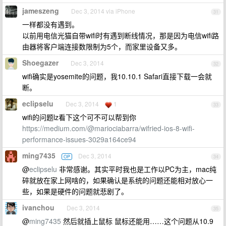
jameszeng
Dec 3, 2014 via iPhone
31
一样都没有遇到。
以前用电信光猫自带wifi时有遇到断线情况，那是因为电信wifi路
由器将客户端连接数限制为5个，而家里设备又多。
Shoegazer
Dec 3, 2014
32
wifi确实是yosemite的问题，我10.10.1 Safari直接下载一会就
断。
eclipselu
Dec 3, 2014
1
33
wifi的问题lz看下这个可不可以帮到你
https://medium.com/@mariociabarra/wifried-ios-8-wifi-
performance-issues-3029a164ce94
ming7435
Dec 3, 2014
OP
34
@
eclipselu
非常感谢。其实平时我也是工作以PC为主，mac纯
碎就放在家上网啥的，如果确认是系统的问题还能相对放心一
些，如果是硬件的问题就悲剧了。
ivanchou
Dec 3, 2014
35
@
ming7435
然后就插上鼠标 鼠标还能用……这个问题从10.9