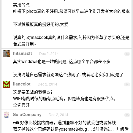
实用的点....
吐槽下iphoto真的不好用,希望可以早点进化到开发者大会的版本
不过触摸板真的挺好用的,大爱
说真的,对macbook真的没什么需求,纯粹因为长草了才买的,还是
台式最好用~
hitsmaxft
Dec 2, 2014
13
其实windows也是一堆的问题. 这点哪个平台都差不多.
没搞清楚自己需求就别凑这个热闹了. 或者老老实实用就是了
ilancelot
Dec 2, 2014
14
这是要圣战的节奏么？
WIFI有的时候的确有点毛病，但是毕竟也是有很多优点。
全凭喜好。
SoloCompany
Dec 2, 2014
15
wifi 好像比较挑路由器，遇到兼容不好的就丢包或者掉线
蓝牙掉线这个已经确认是yosemite的bug，以前没遇过，升级后