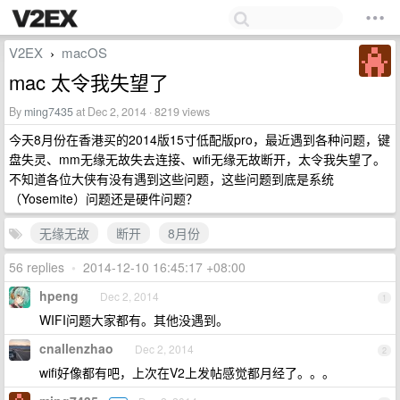
V2EX
macOS
›
mac 太令我失望了
By
ming7435
at Dec 2, 2014 · 8219 views
今天8月份在香港买的2014版15寸低配版pro，最近遇到各种问题，键
盘失灵、mm无缘无故失去连接、wifi无缘无故断开，太令我失望了。
不知道各位大侠有没有遇到这些问题，这些问题到底是系统
（Yosemite）问题还是硬件问题？
无缘无故
断开
8月份
56 replies
•
2014-12-10 16:45:17 +08:00
hpeng
Dec 2, 2014
1
WIFI问题大家都有。其他没遇到。
cnallenzhao
Dec 2, 2014
2
wifi好像都有吧，上次在V2上发帖感觉都月经了。。。