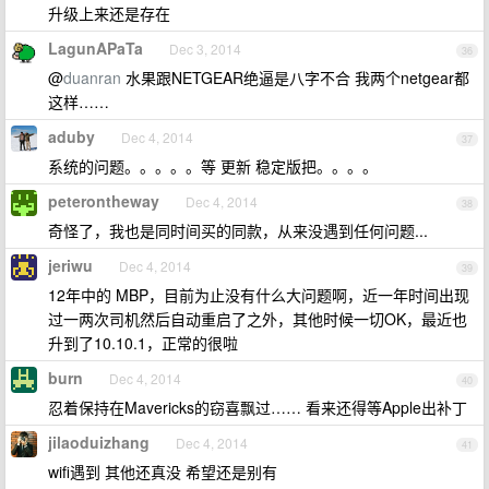
升级上来还是存在
LagunAPaTa
Dec 3, 2014
36
@
duanran
水果跟NETGEAR绝逼是八字不合 我两个netgear都
这样……
aduby
Dec 4, 2014
37
系统的问题。。。。。等 更新 稳定版把。。。。
peterontheway
Dec 4, 2014
38
奇怪了，我也是同时间买的同款，从来没遇到任何问题...
jeriwu
Dec 4, 2014
39
12年中的 MBP，目前为止没有什么大问题啊，近一年时间出现
过一两次司机然后自动重启了之外，其他时候一切OK，最近也
升到了10.10.1，正常的很啦
burn
Dec 4, 2014
40
忍着保持在Mavericks的窃喜飘过…… 看来还得等Apple出补丁
jilaoduizhang
Dec 4, 2014
41
wifi遇到 其他还真没 希望还是别有