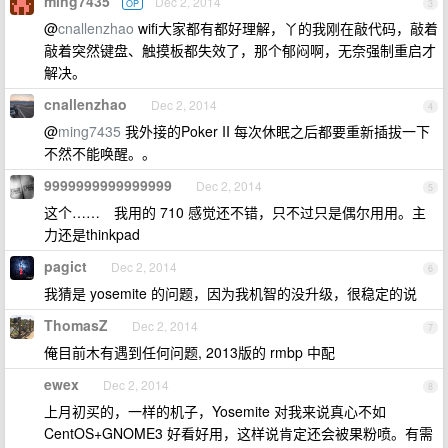
ming7435
Dec 2, 2014
OP
3
@
cnallenzhao
wifi大家都有都好理解，丫的我刚在敲代码，敲着
敲着突然键盘、触摸板都失效了，那个郁闷啊，无奈强制重启才
解决。
cnallenzhao
Dec 2, 2014
4
@
ming7435
我外接的Poker II 每次休眠之后都要重新插拔一下
不然不能唤醒。。
9999999999999999
Dec 2, 2014
5
这个…… 我用的 710 感觉还不错，只不过只是偶尔用用。主
力还是thinkpad
pagict
Dec 2, 2014
6
我猜是 yosemite 的问题，因为我机智的没升级，很稳定的说
ThomasZ
Dec 2, 2014
7
俺目前木有遇到任何问题, 2013版的 rmbp 中配
ewex
Dec 2, 2014
8
上月初买的，一样的机子，Yosemite 对我来说真心不如
CentOS+GNOME3 好看好用，这样说肯定还会被果粉喷。有需