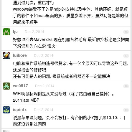
遇到过几次，重启才行
windows最受不了的是hdpi的支持以及字体，其他还好，就是顺
手的软件不如mac里面的多，质量参差不齐，虽然功能是够的但
用起来不顺手
ljc
Dec 2, 2014
16
好想退回去Mavericks 现在机器各种毛病 最近触控板老是会把向
下滑识别为向左滑 恼火
luikore
Dec 2, 2014
17
电脑和操作系统构造都很复杂, 有一亿个原因可以导致这些问题,
还是找会的修修吧
还有可能是人的问题, 换系统或者机器还不一定能解决
wc0517
Dec 2, 2014
18
WiFi啊鼠标啊倒是从来没断过（除了路由器自己挂掉）。
2011late MBP
ispinfx
Dec 2, 2014
19
说黑苹果没问题，会不会被打…有台旧的小Y撸了黑10.10…目
前还没遇到过问题