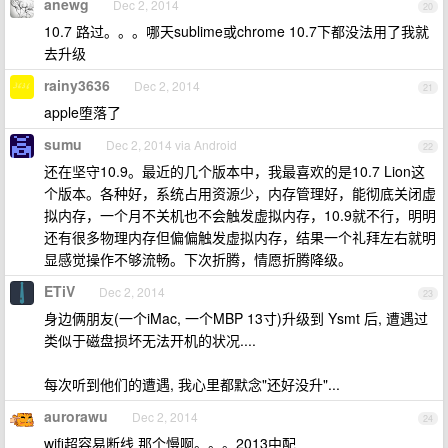
anewg
Dec 2, 2014
20
10.7 路过。。。哪天sublime或chrome 10.7下都没法用了我就
去升级
rainy3636
Dec 2, 2014
21
apple堕落了
sumu
Dec 2, 2014 via Android
22
还在坚守10.9。最近的几个版本中，我最喜欢的是10.7 Lion这
个版本。各种好，系统占用资源少，内存管理好，能彻底关闭虚
拟内存，一个月不关机也不会触发虚拟内存，10.9就不行，明明
还有很多物理内存但偏偏触发虚拟内存，结果一个礼拜左右就明
显感觉操作不够流畅。下次折腾，情愿折腾降级。
ETiV
Dec 2, 2014
23
身边俩朋友(一个iMac, 一个MBP 13寸)升级到 Ysmt 后, 遭遇过
类似于磁盘损坏无法开机的状况....
每次听到他们的遭遇, 我心里都默念"还好没升"...
aurorawu
Dec 2, 2014
24
wifi超容易断线 那个慢啊。。。2013中配