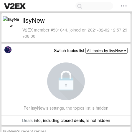
lisyNew
V2EX member #531644, joined on 2021-02-02 12:57:29
+08:00
Switch topics list
Per lisyNew's settings, the topics list is hidden
Deals
info, including closed deals, is not hidden
lisyNew's recent replies