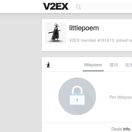
littlepoem
V2EX member #181613, joined on
littlepoem
提问
技
Per littlepoe
Deals
info,