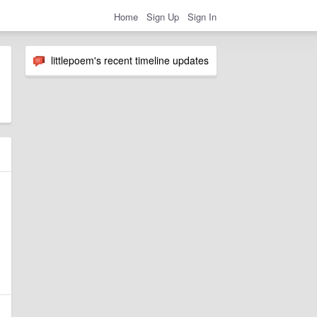
Home
Sign Up
Sign In
littlepoem's recent timeline updates