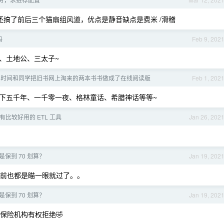
，还搞了前后三个猫扇组风道，优点是静音缺点是费米 /滑稽
吗
Feb 9, 202
、土地公、三太子~
年时间和同学把旧书网上淘来的两本书书做成了在线阅读版
Feb 1, 202
下五千年、一千零一夜、格林童话、希腊神话等等~
比较好用的 ETL 工具
Jan 26, 202
保到 70 划算？
Jan 19, 202
前也都是瞄一眼就过了。。
保到 70 划算？
Jan 19, 202
保险机构有权拒绝🤣