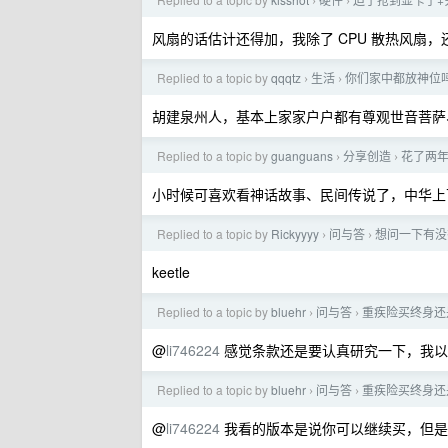
›
›
风扇的话估计还得加，我除了 CPU 散热风扇
Replied to a topic by
qqqtz
生活
你们家中都放神位
›
›
胡建泉州人，基本上家家户户都有尊观世音菩萨
Replied to a topic by
guanguans
分享创造
花了两
›
›
小时候可喜欢看神话故事、民间传说了，中华上
Replied to a topic by
Rickyyyy
问与答
想问一下有没有
›
›
keetle
Replied to a topic by
bluehr
问与答
重疾险买终身还是
›
›
@
li746224
感觉条款还是要认真研究一下，我以
Replied to a topic by
bluehr
问与答
重疾险买终身还是
›
›
@
li746224
我看的版本是说你可以继续买，但是