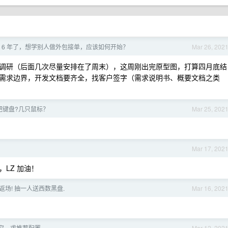
 6 年了，想学别人做外包接单，应该如何开始？
Mar 26, 202
调研（后面几次尽量安排在了周末），这周刚出完原型图，打算四月底结
需求边界，开发文档要齐全，找客户签字（需求说明书、概要文档之类
把键盘?几只鼠标？
Mar 25, 202
Mar 17, 202
LZ 加油！
餐返场! 抽一人送西数黑盘.
Mar 16, 202
穷，求推荐配置
Mar 12, 202