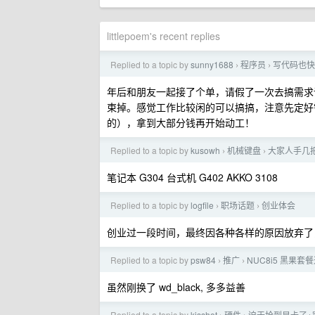
littlepoem's recent replies
Replied to a topic by
sunny1688
程序员
写代码也快
›
›
年后和朋友一起接了个单，请假了一次去搞需求
束掉。感觉工作比较闲的可以搞搞，注意先定好
的），拿到大部分钱再开始动工！
Replied to a topic by
kusowh
机械键盘
大家人手几
›
›
笔记本 G304 台式机 G402 AKKO 3108
Replied to a topic by
logfile
职场话题
创业体会
›
›
创业过一段时间，最终因各种各样的原因放弃了，
Replied to a topic by
psw84
推广
NUC8i5 黑果套
›
›
虽然刚换了 wd_black, 多多益善
Replied to a topic by
kisshot
硬件
迫于抢到显卡了+