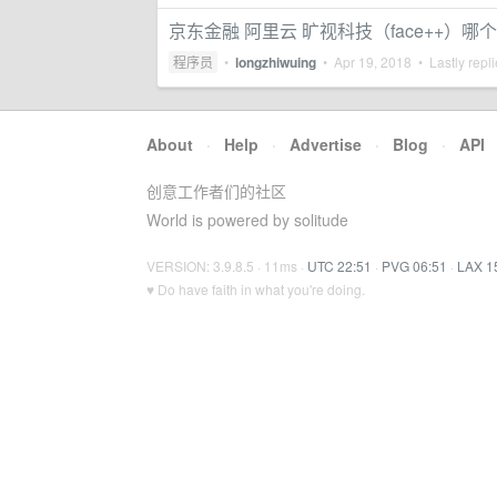
京东金融 阿里云 旷视科技（face++）哪
程序员
•
longzhiwuing
•
Apr 19, 2018
• Lastly repl
About
·
Help
·
Advertise
·
Blog
·
API
创意工作者们的社区
World is powered by solitude
VERSION: 3.9.8.5 · 11ms ·
UTC 22:51
·
PVG 06:51
·
LAX 1
♥ Do have faith in what you're doing.