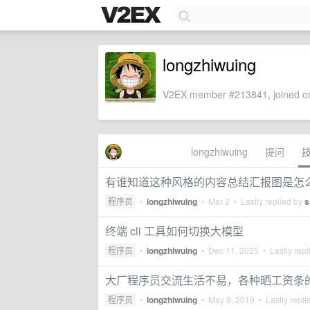
longzhiwuing
V2EX member #213841, joined on
longzhiwuing
提问
有谁知道这种风格的内容总结汇报图是怎
程序员
•
longzhiwuing
•
Mar 2
• Lastly replied by
s
终端 cli 工具如何切换大模型
程序员
•
longzhiwuing
•
Dec 11, 2025
• Lastly repl
大厂程序员交流生活不易，各种晒工资条
程序员
•
longzhiwuing
•
May 9, 2019
• Lastly repli