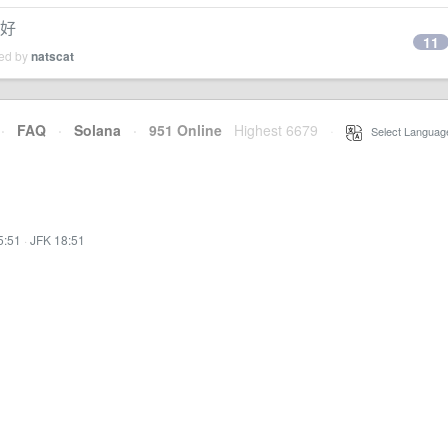
个好
11
ied by
natscat
·
FAQ
·
Solana
·
951 Online
Highest 6679
·
Select Languag
5:51
·
JFK 18:51