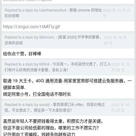
Replied to a topic by UserNameisNull
新版 chrome 的地址
2020 年 10 月 27
›
日
栏好烦啊
https://i.imgur.com/1tAATIy.gif
Replied to a topic by SilencerL
[家宴·2020] 开学季的聚餐，
2020 年 10 月
›
26 日
迟来的总结
给你点个赞，好棒棒
Replied to a topic by ll0504
今天周一，手机突然欠费了，打工人
2020 年 10
›
月 26 日
们有什么好用的流量卡套餐，坐标上海！
联通 19 大王卡，40G 通用流量-用家里宽带即可搭建云免服务器，一
键脚本简单.
绑定阿里小号，打全国电话不限时长
Replied to a topic by sucaiji
拿到滴滴口头 offer，但是价格过
2020 年 10
›
月 25 日
低，不太想去了，想征求一下大家的意见？
虽然说年轻人不要把钱看得太重，积攒实力才是关键。
但这不是公司给低薪的理由，哪里的工作不攒实力？
记住面向工资编程，钱越多你越有动力