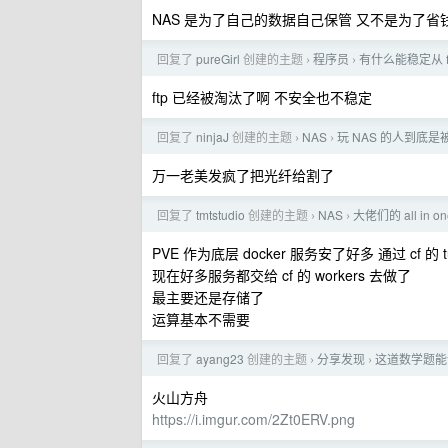
NAS 是为了自己的数据自己保管 又不是为了省
回复了
pureGirl
创建的主题
程序员
有什么能稳定从 
›
›
ftp 已经被淘汰了啊 不安全也不稳定
回复了
ninjaJ
创建的主题
NAS
玩 NAS 的人到底
›
›
万一老美发疯了把光纤给割了
回复了
tmtstudio
创建的主题
NAS
大佬们的 all in
›
›
PVE 作为底层 docker 服务安了好多 通过 cf 的 
现在好多服务都交给 cf 的 workers 去做了
最主要还是存储了
运算基本不需要
回复了
ayang23
创建的主题
分享发现
这道数学题能让
›
›
火山方舟
https://i.imgur.com/2Zt0ERV.png