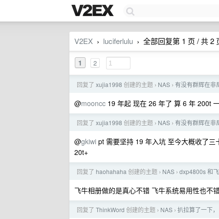
V2EX
luciferlulu
全部回复第 1 页 / 共 2 
›
›
1
2
回复了
xujia1998
创建的主题
NAS
有没有群辉在非
›
›
@
mooncc
19 年起 现在 26 年了 算 6 年 200t
回复了
xujia1998
创建的主题
NAS
有没有群辉在非
›
›
@
gkiwi
pt 需要坚持 19 年入坑 至今大概收了三
20t+
回复了
haohahaha
创建的主题
NAS
dxp4800s 和
›
›
飞牛相册做的是真心不错 飞牛系统易用性也不错 
回复了
ThinkWord
创建的主题
NAS
扒拉算了一下， N
›
›