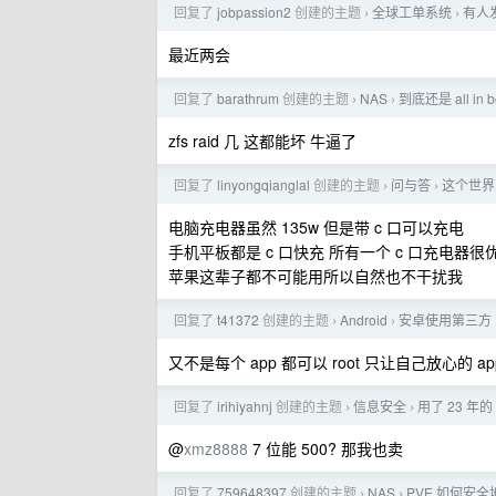
回复了
jobpassion2
创建的主题
全球工单系统
有人
›
›
最近两会
回复了
barathrum
创建的主题
NAS
到底还是 all in 
›
›
zfs raid 几 这都能坏 牛逼了
回复了
linyongqianglal
创建的主题
问与答
这个世界
›
›
电脑充电器虽然 135w 但是带 c 口可以充电
手机平板都是 c 口快充 所有一个 c 口充电器
苹果这辈子都不可能用所以自然也不干扰我
回复了
t41372
创建的主题
Android
安卓使用第三方 R
›
›
又不是每个 app 都可以 root 只让自己放心的 app
回复了
irihiyahnj
创建的主题
信息安全
用了 23 年的
›
›
@
xmz8888
7 位能 500? 那我也卖
回复了
759648397
创建的主题
NAS
PVE 如何安
›
›