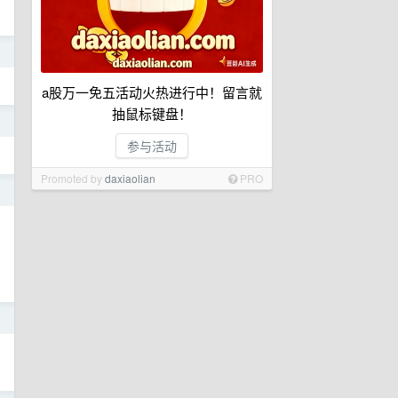
日
a股万一免五活动火热进行中！留言就
抽鼠标键盘！
日
参与活动
Promoted by
daxiaolian
PRO
日
日