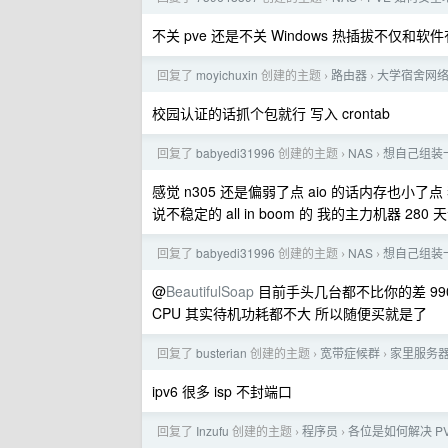
不关 pve 还是不关 Windows 热插拔不仅
回复了
moyichuxin
创建的主题
路由器
大学宿舍网
›
›
校园认证的话抓个包就行 写入 crontab
回复了
babyedi31996
创建的主题
NAS
想自己组装一
›
›
感觉 n305 还是偏弱了点 aio 的话内存也小了点 我是
说不稳定的 all in boom 的 我的主力机器 2
回复了
babyedi31996
创建的主题
NAS
想自己组装一
›
›
@
BeautifulSoap
目前手头几台都不比你的差 9900te
CPU 其实待机功耗都不大 所以随便买就是了
回复了
busterian
创建的主题
宽带症候群
家里服务
›
›
ipv6 很多 isp 不封端口
回复了
Inzufu
创建的主题
程序员
各位是如何解决 P
›
›