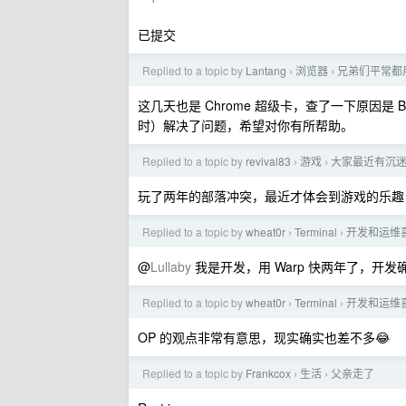
已提交
Replied to a topic by
Lantang
浏览器
兄弟们平常都
›
›
这几天也是 Chrome 超级卡，查了一下原因是 
时）解决了问题，希望对你有所帮助。
Replied to a topic by
revival83
游戏
大家最近有沉
›
›
玩了两年的部落冲突，最近才体会到游戏的乐趣
Replied to a topic by
wheat0r
Terminal
开发和运维
›
›
@
Lullaby
我是开发，用 Warp 快两年了，开
Replied to a topic by
wheat0r
Terminal
开发和运维
›
›
OP 的观点非常有意思，现实确实也差不多😂
Replied to a topic by
Frankcox
生活
父亲走了
›
›