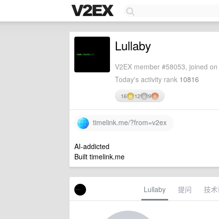
Lullaby
V2EX member #58053, joined on 
Today's activity rank
10816
16
12
9
timelink.me/?from=v2ex
AI-addicted
Built timelink.me
Lullaby
提问
技术