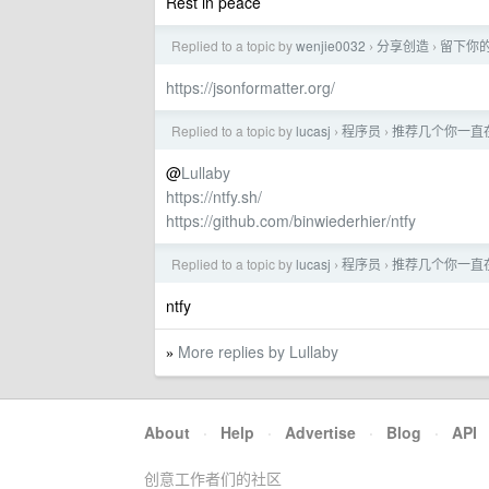
Rest in peace
Replied to a topic by
wenjie0032
分享创造
留下你的
›
›
https://jsonformatter.org/
Replied to a topic by
lucasj
程序员
推荐几个你一直
›
›
@
Lullaby
https://ntfy.sh/
https://github.com/binwiederhier/ntfy
Replied to a topic by
lucasj
程序员
推荐几个你一直
›
›
ntfy
More replies by Lullaby
»
About
·
Help
·
Advertise
·
Blog
·
API
创意工作者们的社区