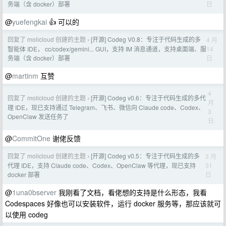
日
务端（含 docker）部署
@
yuefengkai
👍 可以的
回复了 molicloud 创建的主题
[开源] Codeg V0.8：专注于代码生成的多
4 月
›
14
智能体 IDE， cc/codex/gemini... GUI，支持 IM 消息通道，支持桌面端、服
日
务端（含 docker）部署
@
martinm
互赞
4
回复了 molicloud 创建的主题
[开源] Codeg v0.6：专注于代码生成的多代
›
月
理 IDE，现已支持通过 Telegram、飞书、微信向 Claude code、Codex、
3
OpenClaw 发送任务了
日
@
CommitOne
谢佬反馈
回复了 molicloud 创建的主题
[开源] Codeg v0.5：专注于代码生成的多
3 月
›
31
代理 IDE，支持 Claude code、Codex、OpenClaw 等代理，现已支持
日
docker 部署
@
1una0bserver
我刚看了文档，看佬想的支持是什么形态，我看
Codespaces 好像也可以安装软件，运行 docker 服务等，那应该就可
以使用 codeg