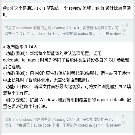
@
pol
这个是通过 skills 驱动的一个 review 流程，skills 设计比较灵活
吧
5 月
回复了 molicloud 创建的主题
Codeg V0.14.0：多智能体协作来了，可
›
26
以在一个会话里 claude code 干活，子智能体 codex 或 gemini 来 review
日
# 发布版本 0.14.3
- 功能(委派)：新增每个智能体的默认选项配置，调用
delegate_to_agent 时可为不同子智能体类型预设各自的 CLI 参数和
启动选项。
- 功能(委派)：用 MCP 原生取消机制替代委派超时，宿主端可干净地
中止长耗时子智能体调用，无需依赖强制超时。
- 功能(工作区)：新增文件面板最大化切换，可将文件浏览器扩展至填
满整个工作区。
- 测试(委派)：扩展 Windows 端到端用例覆盖新的 agent_defaults 配
置在委派链路中的传递。
5 月
回复了 molicloud 创建的主题
Codeg V0.14.0：多智能体协作来了，可
›
26
以在一个会话里 claude code 干活，子智能体 codex 或 gemini 来 review
日