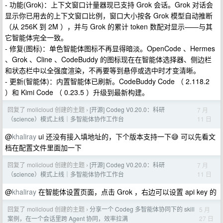
- 功能(Grok)：上下文窗口计量器现已支持 Grok 会话。Grok 对话会
显示你已用去的上下文窗口比例，窗口大小按各 Grok 模型自动推断
（从 256K 到 2M ），并与 Grok 的累计 token 数配对显示——与其
它智能体完全一致。
- 修复(图标)：单色智能体图标不再显得暗淡。OpenCode 、Hermes
、Grok 、Cline 、CodeBuddy 的图标现在在智能体选择器、侧边栏
和状态栏中以全强度渲染，不再要等到悬停或选中时才变清晰。
- 更新(智能体)：内置智能体已刷新。CodeBuddy Code （ 2.118.2
）和 Kimi Code （ 0.23.5 ）升级到最新构建。
回复了 molicloud 创建的主题
[开源] Codeg V0.20.0：科研
7 月
›
11 日
（science）模式上线｜多智能体协作工作台
@
khaliray
ui 还没有接入填地址的，下个版本支持一下😅 可以先看文
档在配置文件里面加一下
回复了 molicloud 创建的主题
[开源] Codeg V0.20.0：科研
7 月
›
11 日
（science）模式上线｜多智能体协作工作台
@
khaliray
在智能体设置页面，点击 Grok ，右边可以设置 api key 的
回复了 molicloud 创建的主题
分享一个 Codeg 多智能体协同下的 skill
5 月
›
27 日
案例，在一个会话里跨 Agent 协同，效率拉满