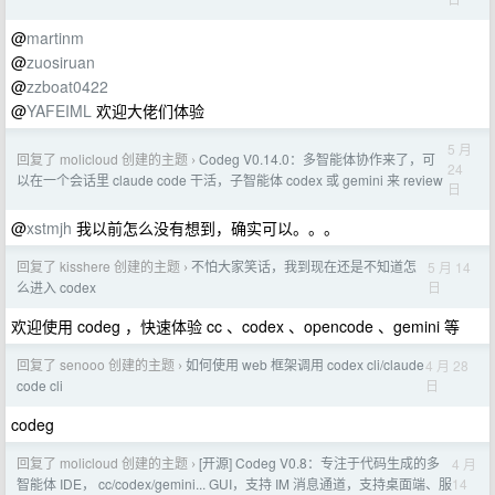
@
martinm
@
zuosiruan
@
zzboat0422
@
YAFEIML
欢迎大佬们体验
5 月
回复了 molicloud 创建的主题
Codeg V0.14.0：多智能体协作来了，可
›
24
以在一个会话里 claude code 干活，子智能体 codex 或 gemini 来 review
日
@
xstmjh
我以前怎么没有想到，确实可以。。。
回复了 kisshere 创建的主题
不怕大家笑话，我到现在还是不知道怎
5 月 14
›
日
么进入 codex
欢迎使用 codeg ，快速体验 cc 、codex 、opencode 、gemini 等
回复了 senooo 创建的主题
如何使用 web 框架调用 codex cli/claude
4 月 28
›
日
code cli
codeg
回复了 molicloud 创建的主题
[开源] Codeg V0.8：专注于代码生成的多
4 月
›
14
智能体 IDE， cc/codex/gemini... GUI，支持 IM 消息通道，支持桌面端、服