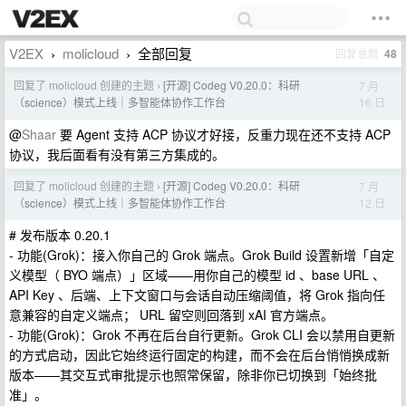
V2EX
molicloud
全部回复
回复总数
48
›
›
回复了 molicloud 创建的主题
[开源] Codeg V0.20.0：科研
7 月
›
16 日
（science）模式上线｜多智能体协作工作台
@
Shaar
要 Agent 支持 ACP 协议才好接，反重力现在还不支持 ACP
协议，我后面看有没有第三方集成的。
回复了 molicloud 创建的主题
[开源] Codeg V0.20.0：科研
7 月
›
12 日
（science）模式上线｜多智能体协作工作台
# 发布版本 0.20.1
- 功能(Grok)：接入你自己的 Grok 端点。Grok Build 设置新增「自定
义模型（ BYO 端点）」区域——用你自己的模型 id 、base URL 、
API Key 、后端、上下文窗口与会话自动压缩阈值，将 Grok 指向任
意兼容的自定义端点； URL 留空则回落到 xAI 官方端点。
- 功能(Grok)：Grok 不再在后台自行更新。Grok CLI 会以禁用自更新
的方式启动，因此它始终运行固定的构建，而不会在后台悄悄换成新
版本——其交互式审批提示也照常保留，除非你已切换到「始终批
准」。