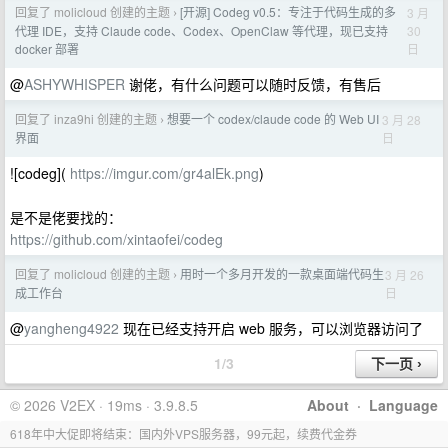
回复了 molicloud 创建的主题
[开源] Codeg v0.5：专注于代码生成的多
3 月
›
30
代理 IDE，支持 Claude code、Codex、OpenClaw 等代理，现已支持
日
docker 部署
@
ASHYWHISPER
谢佬，有什么问题可以随时反馈，有售后
回复了 inza9hi 创建的主题
想要一个 codex/claude code 的 Web UI
3 月 28
›
日
界面
![codeg](
https://imgur.com/gr4alEk.png
)
是不是佬要找的：
https://github.com/xintaofei/codeg
回复了 molicloud 创建的主题
用时一个多月开发的一款桌面端代码生
3 月 26
›
日
成工作台
@
yangheng4922
现在已经支持开启 web 服务，可以浏览器访问了
1/3
© 2026 V2EX · 19ms · 3.9.8.5
About
·
Language
618年中大促即将结束：国内外VPS服务器，99元起，续费代金券