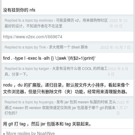
没有挂到你的 nfs
Replied to a topic by moliniao
可能是模仿 v2，用来做购物社区
2022 年 10
›
月 15 日
最好的设计，不知道作者在不在这里
https://www.v2ex.com/t/669674
Replied to a topic by Tink
求大佬赐一个 Shell 脚本
2022 年 10 月 7 日
›
find . -type l -exec ls -alh {} \;|awk '{if($2=1)print}'
Replied to a topic by kaiger
大家有没有什么很 COOL 的终端工
2022 年 8 月
›
9 日
具，分享一下。
ncdu ，du 的扩展版，递归目录，默认按文件大小排序，看起来像个
文件浏览器，但是只有删除文件（夹）功能，经常用来清理服务器。
Replied to a topic by huyangq
发布 jar 包到 maven 私服的时候 怎么
2022 年
›
7 月 27
通过 maven 的 version 就能快速定位到改 jar 包是基于哪个 git 的版本
日
打包的？
用 git 打 tag ，然后 jar 包版本和 tag 关联起来。
More replies by NoahNye
»