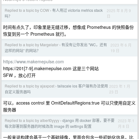
Replied to a topic by COW
有人用过 victoria metrics stack
2025 年 8 月 9
›
日
吗？
时间有点久了，印象里是无缝迁移，想像成 Prometheus 的快照备份
恢复到另一个 Prometheus 就行。
Replied to a topic by Margelator
有没有让你发出 "WC，还有
2023 年 6 月
›
19 日
这样的网站" 的网站？
https://www.makemepulse.com
https://201[7-9].makemepulse.com 这是三个网站
SFW ，放心打开
Replied to a topic by ajaxpost
tailscale ios 客户端有办法使用
2023 年 1 月
›
23 日
自定义服务器吗
可以，access control 里 OmitDefaultRegions:true 可以只使用自定义
服务器
Replied to a topic by albert0yyyy
django 用 docker 部署，要不要
2023 年 1
›
月 8 日
每次部署到服务器的时候改改 image 的 settings 配置
一般来说构建会基于一个基础镜像，里面会包含一些初始化信息，比