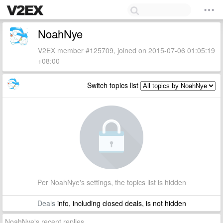
NoahNye
V2EX member #125709, joined on 2015-07-06 01:05:19
+08:00
Switch topics list
Per NoahNye's settings, the topics list is hidden
Deals
info, including closed deals, is not hidden
NoahNye's recent replies