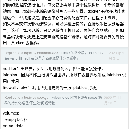
如你的数据库连接信息，每次变更再基于这个镜像构建一个新的部署
镜像，如果你想构建新的镜像时写入一些配置，docker 有很多功能实
现这个，但我建议是用配置中心或者传配置文件，在程序上处理。
如果不喜欢每次都构建镜像，可以像楼上说的，直接映射目录到容器
里，这样，每次更新，只要更新宿主机目录，再停启容器就行，但如
果基础镜像有变更还是要重新构建基础镜像，这时你可能需要另外使
用一条 ci/cd 去操作。
Replied to a topic by balabalaXMX
Linux 的防火墙， iptables，
2023 年 1
›
月 3 日
firewalld 和 netfilter 这些东西到底是什么关系啊？
netfilter：里世界，实际应用规则的人，但不能直接操作，
iptables：因为不能直接操作里世界，所以在表世界映射成 iptables 供
用户使用，
firewall 、ufw：让用户使用更爽的一层 iptables 封装。
Replied to a topic by cookgo
kubernetes 环境下部署 nacos 集
2022 年 11
›
月 23 日
群的持久化路径“不生效”问题请教
volumes:
- emptyDir: {}
name: data