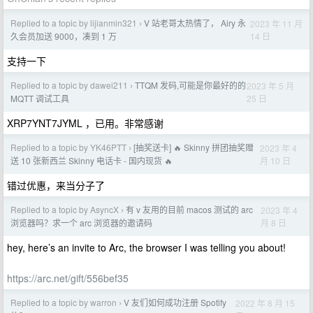
Replied to a topic by lijianmin321
V 站老哥太热情了， Airy 永
2023 年 11 月
›
14 日
久会员加送 9000，凑到 1 万
支持一下
Replied to a topic by dawei211
TTQM 发码,可能是你最好的的
2023 年 5 月
›
25 日
MQTT 调试工具
XRP7YNT7JYML ，已用。非常感谢
Replied to a topic by YK46PTT
[抽奖送卡] 🔥 Skinny 拼团抽奖赠
2023 年 4
›
月 10 日
送 10 张新西兰 Skinny 电话卡 - 国内现货 🔥
错过优惠，来当分子了
Replied to a topic by AsyncX
有 v 友用的目前 macos 测试的 arc
2023 年 4
›
月 8 日
浏览器吗？求一个 arc 浏览器的邀请码
hey, here’s an invite to Arc, the browser I was telling you about!
https://arc.net/gift/556bef35
Replied to a topic by warron
V 友们如何成功注册 Spotify
2022 年 8 月 15
›