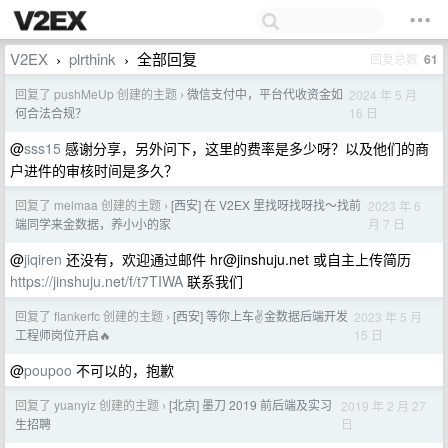
V2EX
plrthink
全部回复
回复总数
61
›
›
回复了 pushMeUp 创建的主题
微信支付中，平台代收资金如
2024 年 5 月
›
16 日
何合法合规？
@
sss15
感谢分享，另外问下，这里的费率是多少呀？以及他们的商
户进件的审核时间是多久？
回复了 melmaa 创建的主题
[西安] 在 V2EX 里找呀找呀找～找前
2023 年 6
›
月 7 日
端同学来金数据，养小小的家
@
jiqiren
还没有，欢迎通过邮件
hr@jinshuju.net
或自主上传简历
https://jinshuju.net/f/t7TIWA
联系我们
回复了 flankerfc 创建的主题
[西安] 等你上车✌️金数据后端开发
2023 年 5 月
›
15 日
工程师岗位开启🔥
@
poupoo
不可以的，抱歉
回复了 yuanyiz 创建的主题
[北京] 墨刀 2019 前后端及实习
2019 年 2 月 27
›
日
生招聘