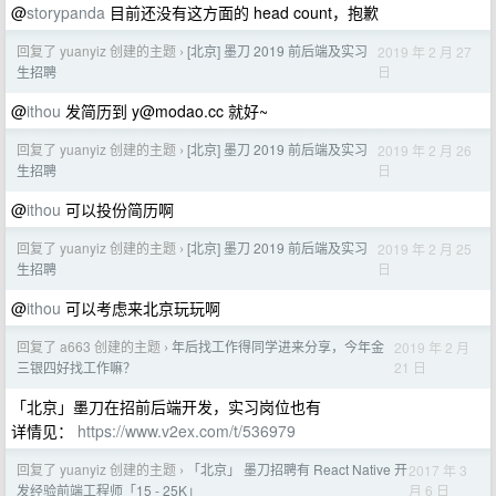
@
storypanda
目前还没有这方面的 head count，抱歉
回复了 yuanyiz 创建的主题
[北京] 墨刀 2019 前后端及实习
2019 年 2 月 27
›
日
生招聘
@
ithou
发简历到
y@modao.cc
就好~
回复了 yuanyiz 创建的主题
[北京] 墨刀 2019 前后端及实习
2019 年 2 月 26
›
日
生招聘
@
ithou
可以投份简历啊
回复了 yuanyiz 创建的主题
[北京] 墨刀 2019 前后端及实习
2019 年 2 月 25
›
日
生招聘
@
ithou
可以考虑来北京玩玩啊
回复了 a663 创建的主题
年后找工作得同学进来分享，今年金
2019 年 2 月
›
21 日
三银四好找工作嘛？
「北京」墨刀在招前后端开发，实习岗位也有
详情见：
https://www.v2ex.com/t/536979
回复了 yuanyiz 创建的主题
「北京」 墨刀招聘有 React Native 开
2017 年 3
›
月 6 日
发经验前端工程师「15 - 25K」