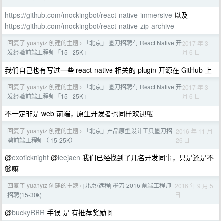
https://github.com/mockingbot/react-native-immersive
以及
https://github.com/mockingbot/react-native-zip-archive
回复了 yuanyiz 创建的主题
「北京」 墨刀招聘有 React Native 开
2017 年 3
›
月 6 日
发经验前端工程师「15 - 25K」
我们自己也有写过一些 react-native 相关的 plugin 开源在 GitHub 上
回复了 yuanyiz 创建的主题
「北京」 墨刀招聘有 React Native 开
2017 年 3
›
月 6 日
发经验前端工程师「15 - 25K」
不一定非是 web 前端，原生开发者也同样欢迎哦
回复了 yuanyiz 创建的主题
「北京」产品原型设计工具墨刀招
2016 年 11 月
›
26 日
聘前端工程师（ 15-25K）
@
exoticknight
@
leejaen
我们已经找到了几名开发同事，只是还是不
够嘛
回复了 yuanyiz 创建的主题
[北京/远程] 墨刀 2016 前端工程师
2016 年 9 月 5
›
日
招聘(15-30k)
@
buckyRRR
手误 是 有推荐奖励啊