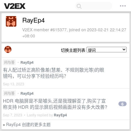
RayEp4
V2EX member #615377, joined on 2023-02-21 22:14:27
+08:00
切换主题列表
问与答
•
RayEp4
有人配过矫正高阶像差(慧差、不规则散光等)的眼
镜吗，可以分享下经验经历吗？
Sep 13, 2023
问与答
•
RayEp4
HDR 电脑屏是不是噱头,还是我理解歪了,购买了宣
6
称支持 HDR 的显示屏后视频画面并没有多大改善?
Sep 7, 2023 • Lastly replied by
RayEp4
RayEp4 创建的更多主题
»