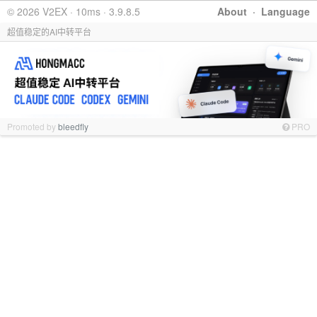
© 2026 V2EX · 10ms · 3.9.8.5
About
·
Language
超值稳定的AI中转平台
Promoted by
bleedfly
PRO