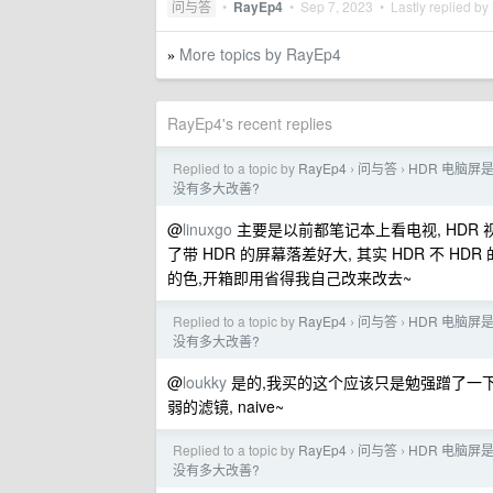
问与答
•
RayEp4
•
Sep 7, 2023
• Lastly replied by
More topics by RayEp4
»
RayEp4's recent replies
Replied to a topic by
RayEp4
问与答
HDR 电脑屏
›
›
没有多大改善?
@
linuxgo
主要是以前都笔记本上看电视, HDR 
了带 HDR 的屏幕落差好大, 其实 HDR 不 
的色,开箱即用省得我自己改来改去~
Replied to a topic by
RayEp4
问与答
HDR 电脑屏
›
›
没有多大改善?
@
loukky
是的,我买的这个应该只是勉强蹭了一下 
弱的滤镜, naive~
Replied to a topic by
RayEp4
问与答
HDR 电脑屏
›
›
没有多大改善?