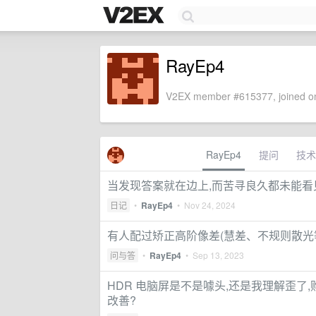
RayEp4
V2EX member #615377, joined on
RayEp4
提问
技术
当发现答案就在边上,而苦寻良久都未能看
日记
•
RayEp4
•
Nov 24, 2024
有人配过矫正高阶像差(慧差、不规则散光
问与答
•
RayEp4
•
Sep 13, 2023
HDR 电脑屏是不是噱头,还是我理解歪了
改善?