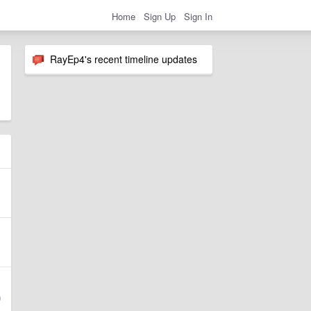
Home
Sign Up
Sign In
RayEp4's recent timeline updates