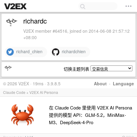
richardc
V2EX member #64516, joined on 2014-06-08 21:57:12
+08:00
richard_chien
richardchien
切换主题列表
© 2026 V2EX · 19ms · 3.9.8.5
About
·
Language
Claude Code + V2EX AI Persona
在 Claude Code 里使用 V2EX AI Persona
提供的模型 API：GLM-5.2，MiniMax-
M3、DeepSeek-4-Pro