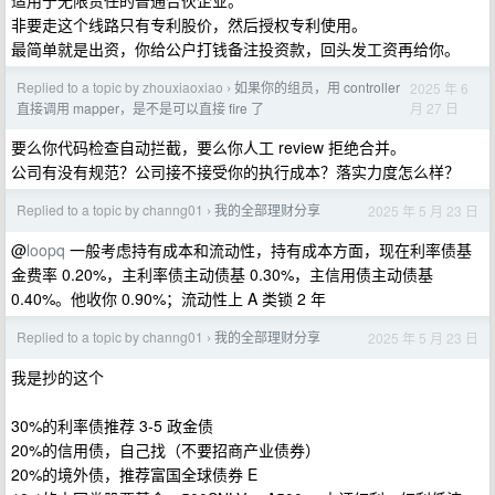
适用于无限责任的普通合伙企业。
非要走这个线路只有专利股价，然后授权专利使用。
最简单就是出资，你给公户打钱备注投资款，回头发工资再给你。
Replied to a topic by zhouxiaoxiao
如果你的组员，用 controller
2025 年 6
›
月 27 日
直接调用 mapper，是不是可以直接 fire 了
要么你代码检查自动拦截，要么你人工 review 拒绝合并。
公司有没有规范？公司接不接受你的执行成本？落实力度怎么样？
Replied to a topic by channg01
我的全部理财分享
2025 年 5 月 23 日
›
@
loopq
一般考虑持有成本和流动性，持有成本方面，现在利率债基
金费率 0.20%，主利率债主动债基 0.30%，主信用债主动债基
0.40%。他收你 0.90%；流动性上 A 类锁 2 年
Replied to a topic by channg01
我的全部理财分享
2025 年 5 月 23 日
›
我是抄的这个
30%的利率债推荐 3-5 政金债
20%的信用债，自己找（不要招商产业债券）
20%的境外债，推荐富国全球债券 E