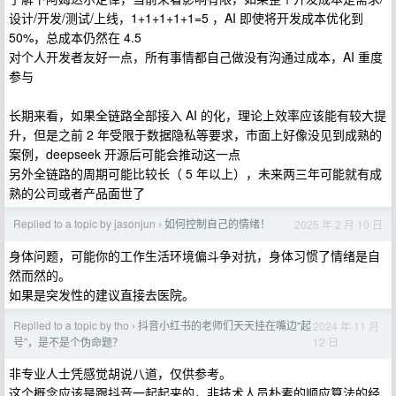
设计/开发/测试/上线，1+1+1+1+1=5 ，AI 即使将开发成本优化到
50%，总成本仍然在 4.5
对个人开发者友好一点，所有事情都自己做没有沟通过成本，AI 重度
参与
长期来看，如果全链路全部接入 AI 的化，理论上效率应该能有较大提
升，但是之前 2 年受限于数据隐私等要求，市面上好像没见到成熟的
案例，deepseek 开源后可能会推动这一点
另外全链路的周期可能比较长（ 5 年以上），未来两三年可能就有成
熟的公司或者产品面世了
Replied to a topic by jasonjun
如何控制自己的情绪！
2025 年 2 月 10 日
›
身体问题，可能你的工作生活环境偏斗争对抗，身体习惯了情绪是自
然而然的。
如果是突发性的建议直接去医院。
Replied to a topic by tho
抖音小红书的老师们天天挂在嘴边“起
2024 年 11 月
›
12 日
号”，是不是个伪命题？
非专业人士凭感觉胡说八道，仅供参考。
这个概念应该是跟抖音一起起来的，非技术人员朴素的顺应算法的经