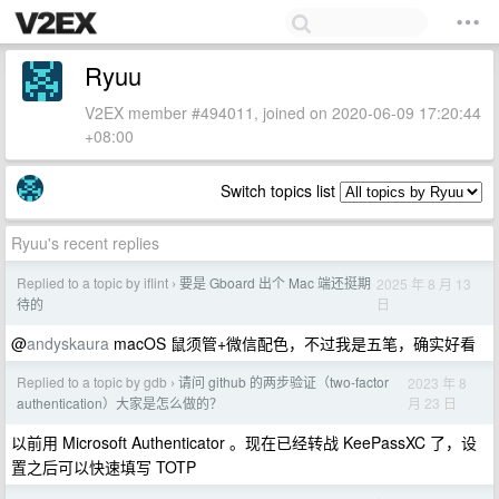
Ryuu
V2EX member #494011, joined on 2020-06-09 17:20:44
+08:00
Switch topics list
Ryuu's recent replies
Replied to a topic by iflint
要是 Gboard 出个 Mac 端还挺期
2025 年 8 月 13
›
日
待的
@
andyskaura
macOS 鼠须管+微信配色，不过我是五笔，确实好看
Replied to a topic by gdb
请问 github 的两步验证（two-factor
2023 年 8
›
月 23 日
authentication）大家是怎么做的？
以前用 Microsoft Authenticator 。现在已经转战 KeePassXC 了，设
置之后可以快速填写 TOTP