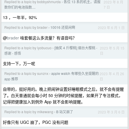
Replied to a topic by bobbyshmurda
各位 13 系的机主，请报
2023 年 8 月
›
7 日
数你们的电池指数....
13 ，一年半，92%
Replied to a topic by brader
10016 还挺闲啊
2023 年 6 月 1 日
›
@
brader
啥套餐这么多流量？有语音吗？
Replied to a topic by iyobucuo
[抽奖 4 斤樱桃] 烟台大樱桃 -
2023 年 5 月 15
›
日
感谢 - 感悟
支持一下，万一呢
Replied to a topic by sunznx
apple watch 有哪些久坐提醒的
2023 年 4 月 26
›
日
app 推荐
自带的，挺好用的。晚上把闹钟设置好睡眠模式之后，就不会有提醒
了。白天普通就会每小时 50 分钟的时候提醒，如果开了专注模式，
记得把健康加入到例外 App 就不会影响提醒。
Replied to a topic by mikewang
B 站又崩了
2023 年 3 月 6 日
›
好像只有 UGC 崩了，PGC 没有问题