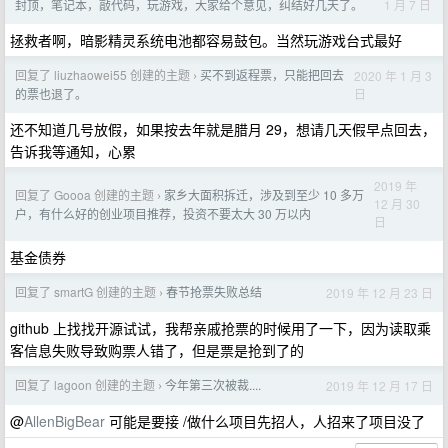
1 月 7 日
封顶，笔记本，敲代码，玩游戏，大家给个意见，纠结好几天了。
拯救者啊，暗影精灵系统电池都容易鼓包。当然玩游戏台式最好
回复了 liuzhaowei55 创建的主题
买不到返程票，只能把回去
2020 年 1 月 3
›
日
的票也退了。
还不知道几号放假，如果按去年就是腊月 29，想请几天假早点回去，
告诉我等通知，心累
2019 年
回复了 Goooa 创建的主题
家乡大面积拆迁，涉及到至少 10 多万
›
12 月 30
户，有什么好的创业项目推荐，投资不要太大 30 万以内
日
基金债券
回复了 smartG 创建的主题
春节抢票失败总结
2019 年 12 月 23 日
›
github 上找找开源试试，我帮亲戚抢票的时候用了一下，因为读取乘
客信息失败导致购票人错了，但是票是抢到了的
回复了 lagoon 创建的主题
今年第三次被裁....
2019 年 12 月 17 日
›
@
AllenBigBear
可能是要接 /做什么项目先招人，人招来了项目没了