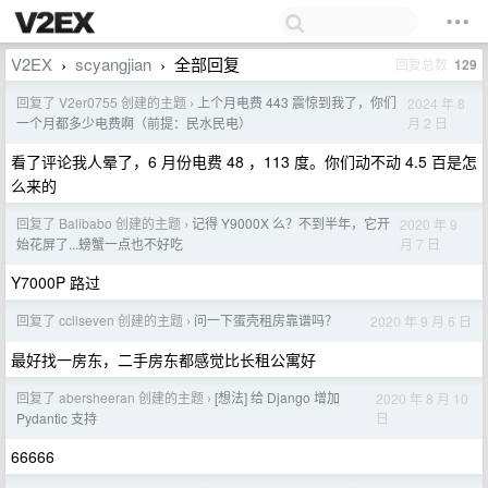
V2EX
scyangjian
全部回复
回复总数
129
›
›
回复了 V2er0755 创建的主题
上个月电费 443 震惊到我了，你们
2024 年 8
›
月 2 日
一个月都多少电费啊（前提：民水民电）
看了评论我人晕了，6 月份电费 48 ，113 度。你们动不动 4.5 百是怎
么来的
回复了 Balibabo 创建的主题
记得 Y9000X 么？不到半年，它开
2020 年 9
›
月 7 日
始花屏了...螃蟹一点也不好吃
Y7000P 路过
回复了 ccllseven 创建的主题
问一下蛋壳租房靠谱吗？
2020 年 9 月 6 日
›
最好找一房东，二手房东都感觉比长租公寓好
回复了 abersheeran 创建的主题
[想法] 给 Django 增加
2020 年 8 月 10
›
日
Pydantic 支持
66666