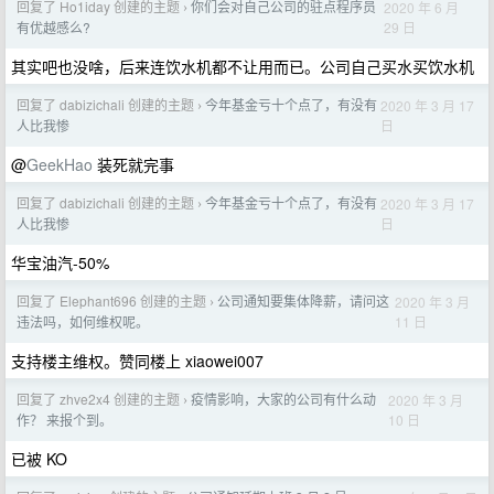
回复了 Ho1iday 创建的主题
你们会对自己公司的驻点程序员
2020 年 6 月
›
29 日
有优越感么?
其实吧也没啥，后来连饮水机都不让用而已。公司自己买水买饮水机
回复了 dabizichali 创建的主题
今年基金亏十个点了，有没有
2020 年 3 月 17
›
日
人比我惨
@
GeekHao
装死就完事
回复了 dabizichali 创建的主题
今年基金亏十个点了，有没有
2020 年 3 月 17
›
日
人比我惨
华宝油汽-50%
回复了 Elephant696 创建的主题
公司通知要集体降薪，请问这
2020 年 3 月
›
11 日
违法吗，如何维权呢。
支持楼主维权。赞同楼上 xiaowei007
回复了 zhve2x4 创建的主题
疫情影响，大家的公司有什么动
2020 年 3 月
›
10 日
作？ 来报个到。
已被 KO