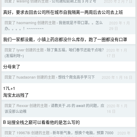
回复了 waising 创建的主题
公司通知延期上班 3 月 2 号
2020 年 2 月 7 日
›
真好，要求去回去公司所在城市自我隔离一两周后去公司去上班
回复了 haomaming 创建的主题
我爸就是不带口罩。。怎么
2020 年 1 月
›
29 日
办。。。。！~~~~~~~~
我们一家都没戴，小镇上药店都没什么库存，跑了一圈都没有口罩
回复了 lyver 创建的主题
除了集五福，咱们春节还能干点啥？
2020 年 1 月
›
17 日
(发福利呀~)
分母来了
回复了 huadaonan 创建的主题
想找个爬虫高手学习下
2020 年 1 月 16 日
›
17L+1
淘宝太凶残了
回复了 Rexxar 创建的主题
请教关于 JS 的 await 的问题，应
2020 年 1 月
›
16 日
该没那么幼稚
B 站搜全栈之巅可以看看他的是怎么写的
回复了 199678i 创建的主题
新年新气象，想换个电脑，预算 7000
2020 年
›