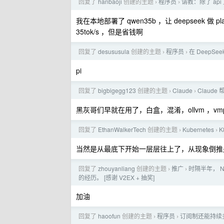
回复了
hanbaoji
创建的主题
程序员
请教：除了 api
›
›
我在本地部署了 qwen35b ，让 deepseek 
35tok/s ，但是省钱啊
回复了
desususula
创建的主题
程序员
在 DeepSe
›
›
pi
回复了
bigbigegg123
创建的主题
Claude
Claud
›
›
黑灰哥们早就在用了，白盒，混淆，ollvm ，vmp 
回复了
EthanWalkerTech
创建的主题
Kubernetes
›
›
当然是从最底下开始一层层往上了，从现象倒推
回复了
zhouyanliang
创建的主题
推广
时隔半年， N
›
›
的经历。 [感谢 V2EX + 抽奖]
加油
回复了
haoofun
创建的主题
程序员
订阅制还能持续多久
›
›