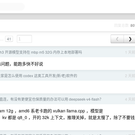
回复总数
80
...
41
❮
❯
ax h3 开源模型支持在 mbp m5 32G 内存上本地部署吗
1 天
该没啥问题，能跑多快不好说
家是怎么使用 codex 这类工具开发(新/老)软件的
2 天
 直连，有没有更便宜也保质量的办法可以用 deepseek-v4-flash？
4 天
 12g ，amd6 系老卡跑的 vulkan llama.cpp ，模型是
_M.gguf ，kv 都是 q8_0 ，开的 32k 上下文，推理关掉，就是太慢了，除了不要钱