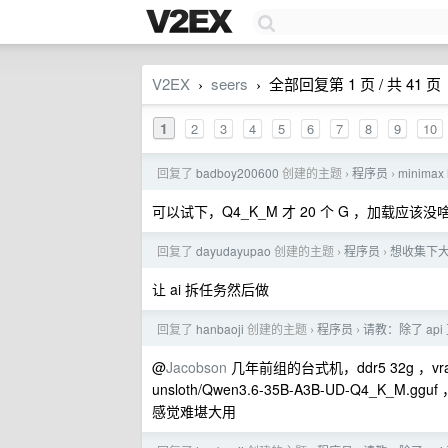
V2EX
seers
全部回复第 1 页 / 共 41 页
›
›
1
2
3
4
5
6
7
8
9
10
回复了
badboy200600
创建的主题
程序员
minim
›
›
可以试下，Q4_K_M 才 20 个 G ，加载应
回复了
dayudayupao
创建的主题
程序员
想收集下大
›
›
让 ai 拆任务然后做
回复了
hanbaoji
创建的主题
程序员
请教：除了 api
›
›
@
Jacobson
几年前组的台式机，ddr5 32g ，vram
unsloth/Qwen3.6-35B-A3B-UD-Q4_K
感觉难堪大用