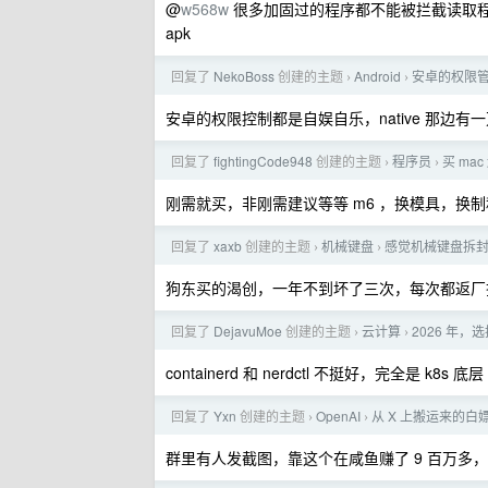
@
w568w
很多加固过的程序都不能被拦截读取
apk
回复了
NekoBoss
创建的主题
Android
安卓的权限
›
›
安卓的权限控制都是自娱自乐，native 那边有
回复了
fightingCode948
创建的主题
程序员
买 mac
›
›
刚需就买，非刚需建议等等 m6 ，换模具，换
回复了
xaxb
创建的主题
机械键盘
感觉机械键盘拆封
›
›
狗东买的渴创，一年不到坏了三次，每次都返厂
回复了
DejavuMoe
创建的主题
云计算
2026 年，选择
›
›
containerd 和 nerdctl 不挺好，完全是 k8s 底层
回复了
Yxn
创建的主题
OpenAI
从 X 上搬运来的白嫖 
›
›
群里有人发截图，靠这个在咸鱼赚了 9 百万多