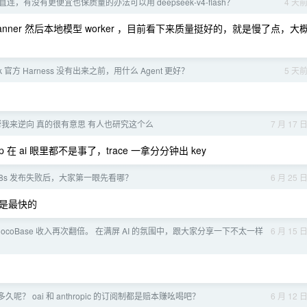
 直连，有没有更便宜也保质量的办法可以用 deepseek-v4-flash？
4 天
做 planner 然后本地模型 worker ，目前看下来质量挺好的，就是慢了点，大
ek 官方 Harness 没有出来之前，用什么 Agent 更好？
5 天
e 帮我来逆向 真的很有意思 有人也研究这个么
7 月 17 
在 ai 眼里都不是事了，trace 一拿分分钟出 key
K8s 发布失败后，大家第一眼先看哪？
6 月 25 
是最快的
ocoBase 收入再次翻倍。 在满屏 AI 的氛围中，跟大家分享一下不太一样
6 月 15 
呢？ oai 和 anthropic 的订阅制都是赔本赚吆喝吧？
6 月 12 