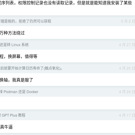
程序列表，权限控制记录也没有读取记录，但是就是能知道我安装了某些
管理是假的，拒绝了仍然可以获取
5 月 2 
一万种方法绕过
 还是转 Linux 系统
4 月 27 
制程，换屏幕，值得等
后就要开始计算日历寿命了(触点氧化)。
4 月 25 
换轴，我真是服了
 Podman 还是 Docker
4 月 24 
GPT Plus 教程
4 月 17 
，真牛逼