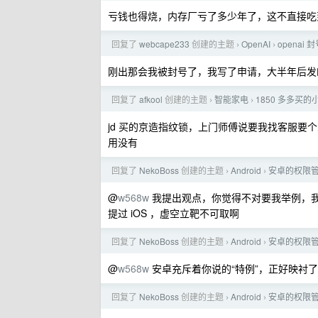
亏钱也得烧，内存厂亏了多少年了，这不直接吃
回复了
webcape233
创建的主题
OpenAI
openai
›
›
刚出那会我被封号了，我写了申请，大半年后发
回复了
afkool
创建的主题
智能家电
1850 多多
›
›
jd 买的京造指纹锁，上门师傅说要我找客服
用没有
回复了
NekoBoss
创建的主题
Android
安卓的权限
›
›
@
w568w
我提出观点，你觉得不对要我举例，我
提过 iOS ，虚空立靶不可取啊
回复了
NekoBoss
创建的主题
Android
安卓的权限
›
›
@
w568w
安卓充斥着你说的“特例”，正好映衬了
回复了
NekoBoss
创建的主题
Android
安卓的权限
›
›