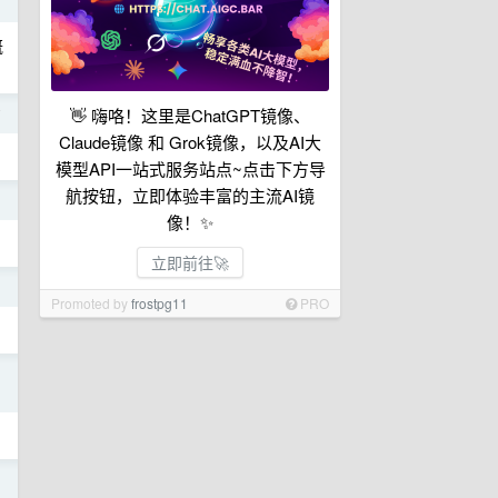
前
概
👋 嗨咯！这里是ChatGPT镜像、
前
Claude镜像 和 Grok镜像，以及AI大
模型API一站式服务站点~点击下方导
航按钮，立即体验丰富的主流AI镜
日
像！✨
立即前往🚀
日
Promoted by
frostpg11
PRO
日
日