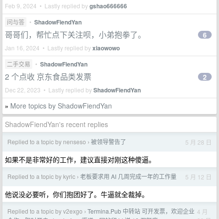
Feb 9, 2024 • Lastly replied by
gshao666666
问与答
•
ShadowFiendYan
哥哥们，帮忙点下关注呗，小弟抱拳了。
6
Jan 16, 2024 • Lastly replied by
xiaowowo
二手交易
•
ShadowFiendYan
2 个点收 京东食品类发票
2
Dec 22, 2023 • Lastly replied by
ShadowFiendYan
More topics by ShadowFiendYan
»
ShadowFiendYan's recent replies
Replied to a topic by nenseso
被领导警告了
5 月 28 日
›
如果不是非常好的工作，建议直接对刚这种傻逼。
Replied to a topic by kyric
老板要求用 AI 几周完成一年的工作量
5 月 12 日
›
他说没必要听，你们抱团好了。牛逼就全裁掉。
Replied to a topic by v2exgo
Termina.Pub 中转站 可开发票，欢迎企业
4 月
›