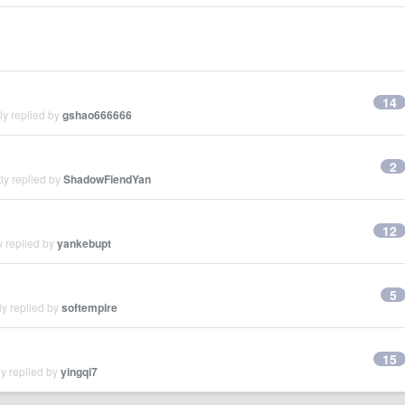
14
ly replied by
gshao666666
2
ly replied by
ShadowFiendYan
12
y replied by
yankebupt
5
y replied by
softempire
15
y replied by
yingqi7