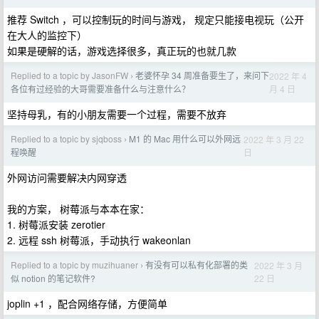
推荐 Switch ，可以控制玩的时间与游戏， 规定只能接电视玩（公开
在大人的监控下）
如果是硬解的话，游戏选择很多，真正玩的也就几款
Replied to a topic by JasonFW
老婆怀孕 34 周准备要生了，来问下
2022 年 4
›
月 4 日
各位有过经验的大哥需要准备什么与注意什么？
坚持母乳，有的小朋友需要一个过程，需要不放弃
Replied to a topic by sjqboss
M1 的 Mac 用什么可以外网远
2022 年 3 月 22
›
日
程唤醒
外网访问需要解决内网穿透
我的方案， 树莓派与本本在家：
1. 树莓派安装 zerotier
2. 远程 ssh 树莓派，手动执行 wakeonlan
Replied to a topic by muzihuaner
有没有可以私有化部署的类
2022 年 3 月
›
22 日
似 notion 的笔记软件?
joplin +1 ，配合网络存储，方便简单