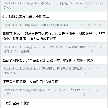
Replied to a topic by ppllss
春节后开工，你们的开工 money
2022 年 2 月 8
›
日
是多少？
0 ，核酸结果没出来，不能去公司
Replied to a topic by wayh
Apple ID is not active
2022 年 1 月 20 日
›
我用在 iPad 上的账号也有过这样，什么也不能干（切换账号），非常
恼火。联系客服，挂完电话就可以了
Replied to a topic by jamme
迫于公司穷，部门小年会需要同事
2022 年 1 月
›
12 日
间互换礼物，求推荐
圣诞节刚参加，这个东西就跟点菜一样，收到的大概率不喜欢
Replied to a topic by ligiggy
左值右值，有没有通俗易懂且具
2022 年 1 月 12
›
日
体的资料
还要看应用场景：左值引用 /右值引用
Replied to a topic by cnhongwei
MBP 2013 坏了，还有什
2022 年 1 月 11
›
日
么用？
可以淘宝买个电池