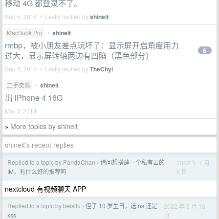
移动 4G 都登录不了。
Sep 5, 2014 • Lastly replied by
shineit
MacBook Pro
•
shineit
rmbp，被小朋友差点玩坏了：显示屏开启角度用力
6
过大，显示屏转轴两边有凹陷（黑色部分）
Sep 5, 2014 • Lastly replied by
TheChyi
二手交易
•
shineit
出 iPhone 4 16G
Mar 3, 2014
More topics by shineit
»
shineit's recent replies
Replied to a topic by PandaChan
请问想搭建一个私有云的
2022 年 7 月
›
6 日
IM，有什么好的推荐吗
nextcloud 有视频聊天 APP
Replied to a topic by beisilu
侄子 10 岁生日，送 ns 还是
2022 年 5 月 18
›
日
xss