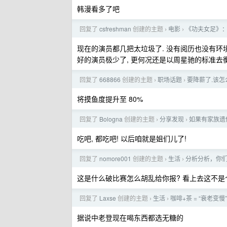
韩漫看多了吧
回复了
csfreshman
创建的主题
电影
《功夫女足》
›
›
现在的演员都几把太垃圾了. 没有阅历也没有环境
好的演员极少了, 更何况还是以周星驰的标准去
回复了
668866
创建的主题
职场话题
要降薪了.该怎
›
›
将摸鱼度提升至 80%
回复了
Bologna
创建的主题
分享发现
如果有家族遗
›
›
吃吧, 都吃吧! 以后咱就是姐们儿了!
回复了
nomore001
创建的主题
生活
分析分析，你
›
›
这是什么破比赛怎么胡乱给你报? 看上去这不是
回复了
Laxse
创建的主题
生活
咖啡+茶 = “衰老
›
›
据说中老登现在喝东西都选无糖的