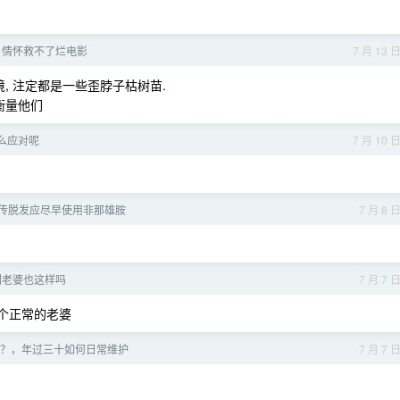
：情怀救不了烂电影
7 月 13 
, 注定都是一些歪脖子枯树苗.
衡量他们
么应对呢
7 月 10 
传脱发应尽早使用非那雄胺
7 月 8 
们老婆也这样吗
7 月 7 
个正常的老婆
变慢”？，年过三十如何日常维护
7 月 7 