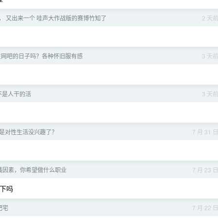
， 又出来一个 哇声大作战版的赛博竹知了
2 天
在网吧的日子吗？各种怀旧服有感
3 天
不是人干的活
3 天
不是对性生活没兴趣了？
7 月 31 
钱因素，你希望做什么职业
7 月 23 
一下吗
肥宅
7 月 22 