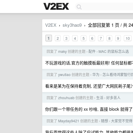
V2EX
sky3hao9
全部回复第 1 页 / 共 2
›
›
1
2
3
4
5
6
7
8
9
10
回复了
maky
创建的主题
配件
MAC 的鼠标怎么选
›
›
不玩游戏的话,官方的触摸板最好用! 任何鼠标
回复了
ywutiao
创建的主题
华为
怎么看待鸿蒙智行回
›
›
看来是某为在保持着克制, 还望广大网民耗子尾汁
回复了
zhouhuab
创建的主题
生活
好多苦人
›
›
你们跟一个带任务的 xx 吵啥, 直接 block 就得了
回复了
Mayday9421
创建的主题
随想
大家觉不觉得
›
›
我反而觉得这些人除了应试能力, 其他能力都很