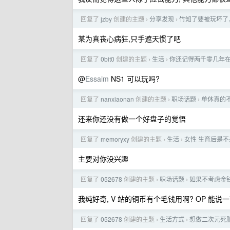
回复了
jzby
创建的主题
分享发现
竹知了要被玩坏了
›
›
某为真丧心病狂,只手遮天惯了吧
回复了
0bit0
创建的主题
生活
你还记得两千零几年
›
›
@
Essaim
NS1 可以玩吗?
回复了
nanxiaonan
创建的主题
职场话题
单休真的
›
›
还来你还没有做一个好盘子的觉悟
回复了
memoryxy
创建的主题
生活
女性 生育后是
›
›
主要对你没兴趣
回复了
052678
创建的主题
职场话题
如果不考虑金
›
›
我纯好奇, V 站的铜币有个毛钱用啊? OP 能说
回复了
052678
创建的主题
生活方式
想做二次元死
›
›