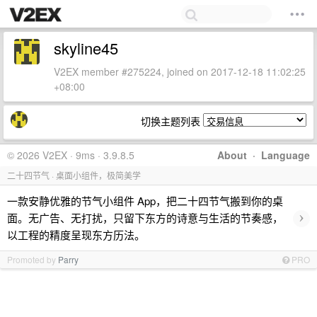
skyline45
V2EX member #275224, joined on 2017-12-18 11:02:25
+08:00
切换主题列表
© 2026 V2EX · 9ms · 3.9.8.5
About
·
Language
二十四节气 · 桌面小组件，极简美学
一款安静优雅的节气小组件 App，把二十四节气搬到你的桌
›
面。无广告、无打扰，只留下东方的诗意与生活的节奏感，
以工程的精度呈现东方历法。
Promoted by
Parry
PRO